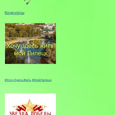
Конкурсы
#ХочуЗдесьЖить
#МойЛипецк