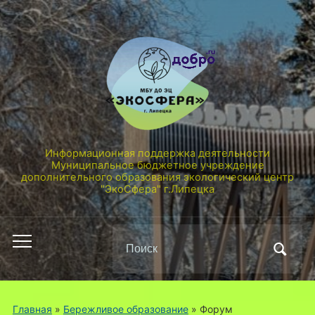
Информационная поддержка деятельности
Муниципальное бюджетное учреждение
дополнительного образования экологический центр
"ЭкоСфера" г.Липецка
Поиск
Переключить
по:
мобильное
меню
Главная
»
Бережливое образование
»
Форум