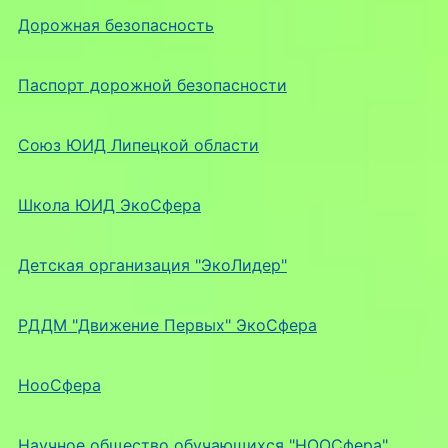
Дорожная безопасность
Паспорт дорожной безопасности
Союз ЮИД Липецкой области
Школа ЮИД ЭкоСфера
Детская организация "ЭкоЛидер"
РДДМ "Движение Первых" ЭкоСфера
НооСфера
Научное общество обучающихся "НООСфера"