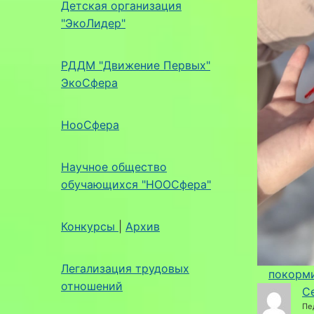
Детская организация
"ЭкоЛидер"
РДДМ "Движение Первых"
ЭкоСфера
НооСфера
Научное общество
обучающихся "НООСфера"
Конкурсы
|
Архив
Легализация трудовых
покорми
отношений
С
Пе