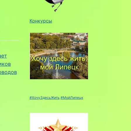
Конкурсы
ает
иков
оводов
#ХочуЗдесьЖить
#МойЛипецк