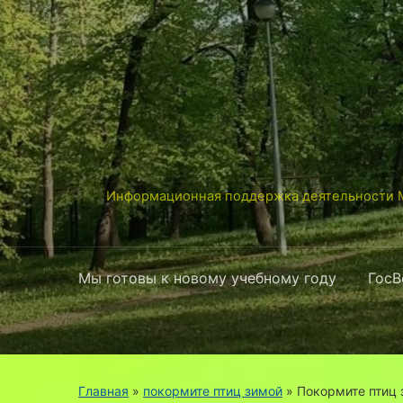
Информационная поддержка деятельности М
Мы готовы к новому учебному году
ГосВ
Главная
»
покормите птиц зимой
»
Покормите птиц