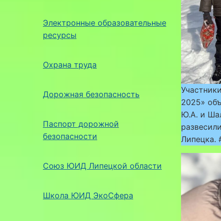
Электронные образовательные
ресурсы
Охрана труда
Участник
Дорожная безопасность
2025» об
Ю.А. и Ша
Паспорт дорожной
развесили
безопасности
Липецка.
Союз ЮИД Липецкой области
Школа ЮИД ЭкоСфера