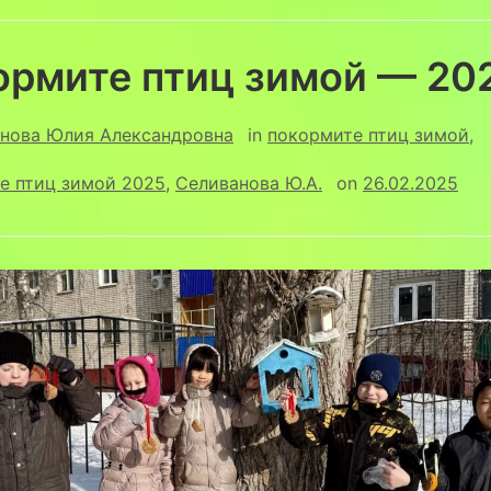
ормите птиц зимой — 20
нова Юлия Александровна
in
покормите птиц зимой
,
е птиц зимой 2025
,
Селиванова Ю.А.
on
26.02.2025