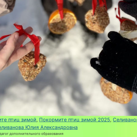
те птиц зимой
, 
Покормите птиц зимой 2025
, 
Селивано
еливанова Юлия Александровна
дагог дополнительного образования