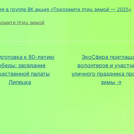
я в группе ВК акция «Покормите птиц зимой — 2025»
ормите птиц зимой
готовка к 80-летию
ЭкоСфера приглаш
обеды: заседание
волонтеров и участн
ественной палаты
уличного праздника пр
Липецка
зимы
→