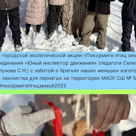
и городской экологической акции «Покормите птиц зи
ъединения «Юный инспектор движения» (педагоги Сели
лунова С.Н.) с заботой о братьях наших меньших изгот
 лакомства для пернатых на территории МАОУ СШ № 51
 #покормитептицзимой2025