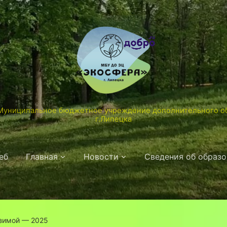
униципальное бюджетное учреждение дополнительного об
г.Липецка
еб
Главная
Новости
Сведения об образ
 зимой — 2025