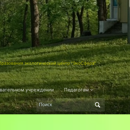
разования экологический центр "ЭкоСфера"
овательном учреждении
Педагогам
Поиск
по: