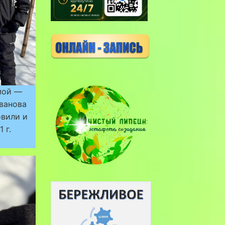
мой —
ванова
овили и
 г.