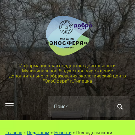
Информационная поддержка деятельности
Муниципальное бюджетное учреждение
дополнительного образования экологический центр
"ЭкоСфера" г.Липецка
Поиск
Переключить
по:
мобильное
меню
Главная
»
Педагогам
»
Новости
»
Подведены итоги