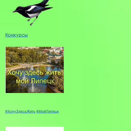
Конкурсы
#ХочуЗдесьЖить
#МойЛипецк