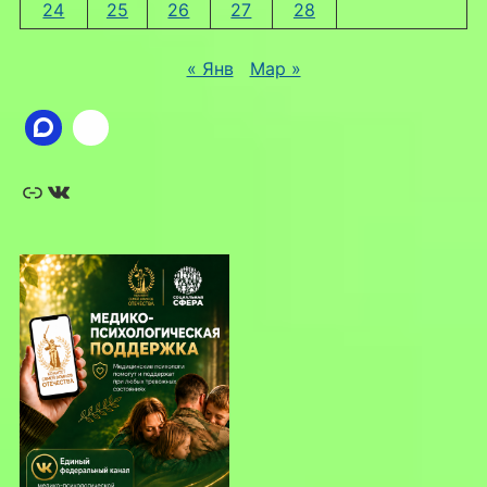
24
25
26
27
28
« Янв
Мар »
Ссылка
ВКонтакте