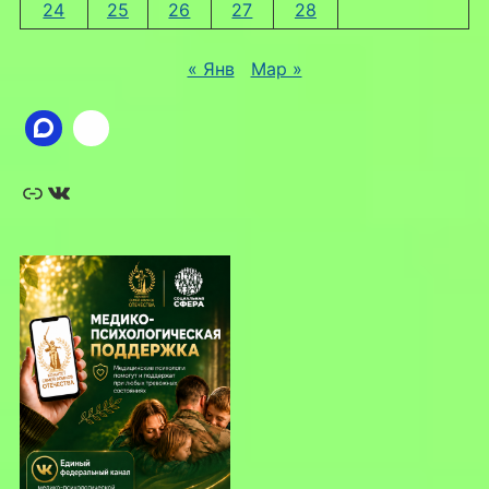
24
25
26
27
28
« Янв
Мар »
Ссылка
ВКонтакте