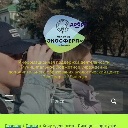
Информационная поддержка деятельности
Муниципальное бюджетное учреждение
дополнительного образования экологический центр
"ЭкоСфера" г.Липецка
Поиск
Переключить
по:
мобильное
меню
Главная
»
Парки
»
Хочу здесь жить! Липецк — прогулки