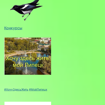
Конкурсы
#ХочуЗдесьЖить
#МойЛипецк