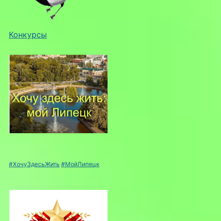
Конкурсы
#ХочуЗдесьЖить
#МойЛипецк