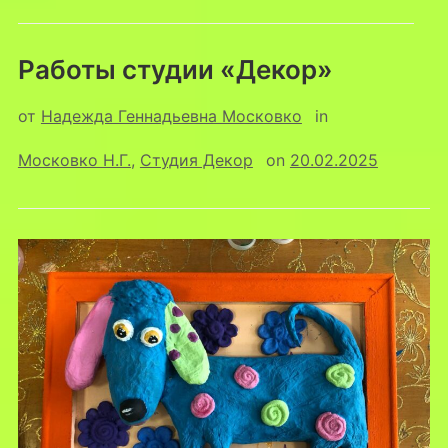
Работы студии «Декор»
от
Надежда Геннадьевна Московко
in
Московко Н.Г.
,
Студия Декор
on
20.02.2025