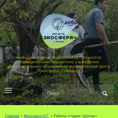
Информационная поддержка деятельности
Муниципальное бюджетное учреждение
дополнительного образования экологический центр
"ЭкоСфера" г.Липецка
Поиск
Переключить
по:
мобильное
меню
Главная
»
Московко Н.Г.
»
Работы студии «Декор»