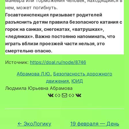
маневра или торможения человек, находящийся в
нем, может погибнуть.
Госавтоинспекция призывает родителей
разъяснить детям правила безопасного катания с
горок на санках, снегокатах, «ватрушках»,
«ледянках». Важно постоянно напоминать, что
играть вблизи проезжей части нельзя, это
смертельно опасно.
Источник:
https://doal.ru/node/8746
Абрамова Л.Ю.
, 
Безопасность дорожного
движения
, 
ЮИД
Людмила Юрьевна Абрамова
ВКонтакте
Ссылка
Почта
Ссылка
ВКонтакте
←
ЭкоЛогику
19 февраля — День