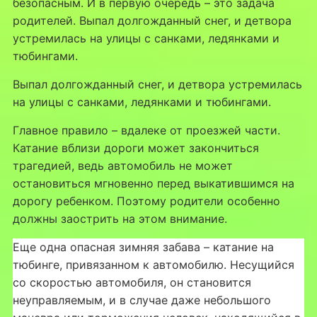
безопасным. И в первую очередь – это задача
родителей. Выпал долгожданный снег, и детвора
устремилась на улицы с санками, ледянками и
тюбингами.
Выпал долгожданный снег, и детвора устремилась
на улицы с санками, ледянками и тюбингами.
Главное правило – вдалеке от проезжей части.
Катание вблизи дороги может закончиться
трагедией, ведь автомобиль не может
остановиться мгновенно перед выкатившимся на
дорогу ребенком. Поэтому родители особенно
должны заострить на этом внимание.
Еще одна опасная зимняя забава – катание на
тюбинге, привязанном к автомобилю. Несущийся
со скоростью автомобиля, он становится
неуправляемым, и в случае даже небольшого