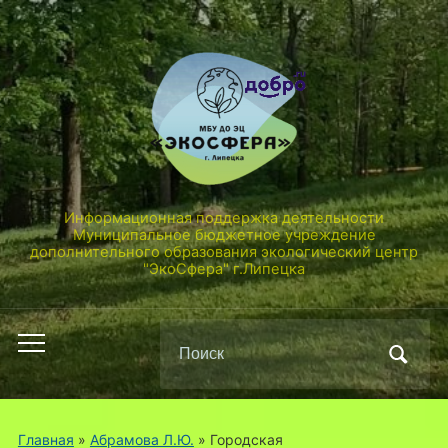
Информационная поддержка деятельности
Муниципальное бюджетное учреждение
дополнительного образования экологический центр
"ЭкоСфера" г.Липецка
Поиск
Переключить
по:
мобильное
меню
Главная
»
Абрамова Л.Ю.
»
Городская