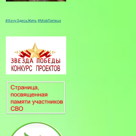
#ХочуЗдесьЖить
#МойЛипецк