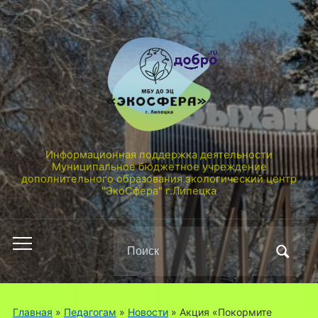
Информационная поддержка деятельности
Муниципальное бюджетное учреждение
дополнительного образования экологический центр
"ЭкоСфера" г.Липецка
Поиск
Переключить
по:
мобильное
меню
Главная
»
Педагогам
»
Новости
»
Акция «Покормите