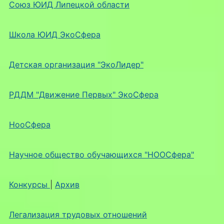
Союз ЮИД Липецкой области
Школа ЮИД ЭкоСфера
Детская организация "ЭкоЛидер"
РДДМ "Движение Первых" ЭкоСфера
НооСфера
Научное общество обучающихся "НООСфера"
Конкурсы
|
Архив
Легализация трудовых отношений