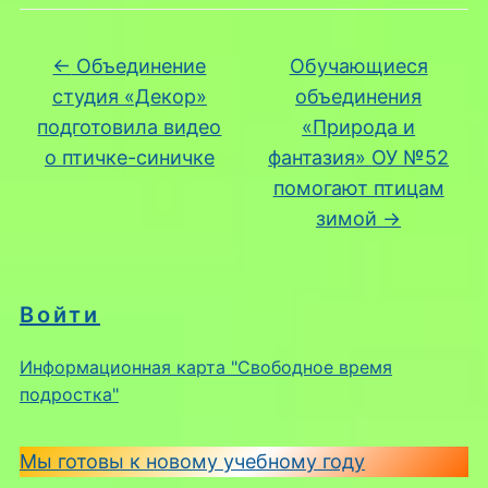
←
Объединение
Обучающиеся
студия «Декор»
объединения
подготовила видео
«Природа и
о птичке-синичке
фантазия» ОУ №52
помогают птицам
зимой
→
Войти
Информационная карта "Свободное время
подростка"
Мы готовы к новому учебному году