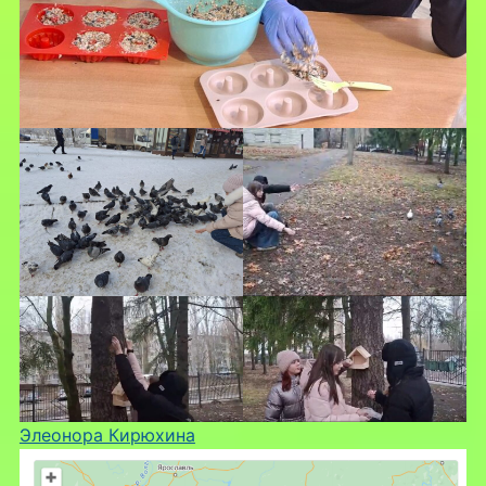
Элеонора Кирюхина