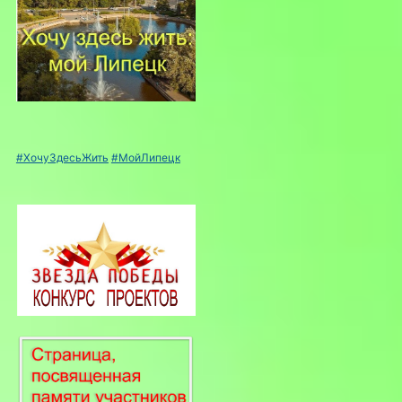
#ХочуЗдесьЖить
#МойЛипецк