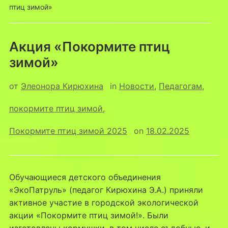
птиц зимой»
Акция «Покормите птиц
зимой»
от
Элеонора Кирюхина
in
Новости
,
Педагогам
,
покормите птиц зимой
,
Покормите птиц зимой 2025
on
18.02.2025
Обучающиеся детского объединения
«ЭкоПатруль» (педагог Кирюхина Э.А.) приняли
активное участие в городской экологической
акции «Покормите птиц зимой!». Были
изготовлены кормушки, в том числе съдобные, и