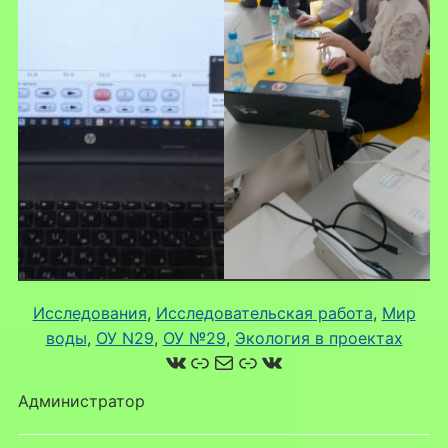
Исследования
, 
Исследовательская работа
, 
Мир
воды
, 
ОУ N29
, 
ОУ №29
, 
Экология в проектах
ВКонтакте
Ссылка
Почта
Ссылка
ВКонтакте
Администратор