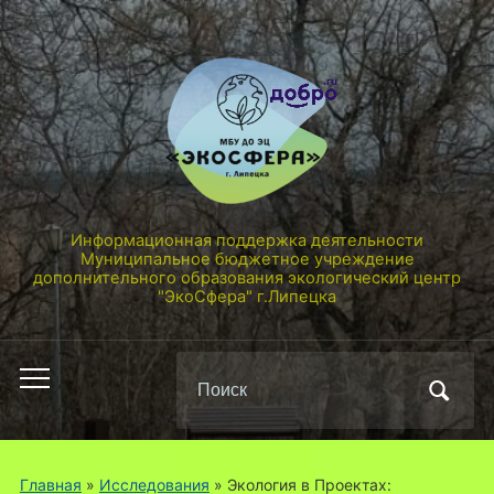
Информационная поддержка деятельности
Муниципальное бюджетное учреждение
дополнительного образования экологический центр
"ЭкоСфера" г.Липецка
Поиск
Переключить
по:
мобильное
меню
Главная
»
Исследования
»
Экология в Проектах: