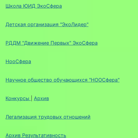
Школа ЮИД ЭкоСфера
Детская организация "ЭкоЛидер"
РДДМ "Движение Первых" ЭкоСфера
НооСфера
Научное общество обучающихся "НООСфера"
Конкурсы
|
Архив
Легализация трудовых отношений
Архив Результативность