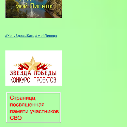
#ХочуЗдесьЖить
#МойЛипецк