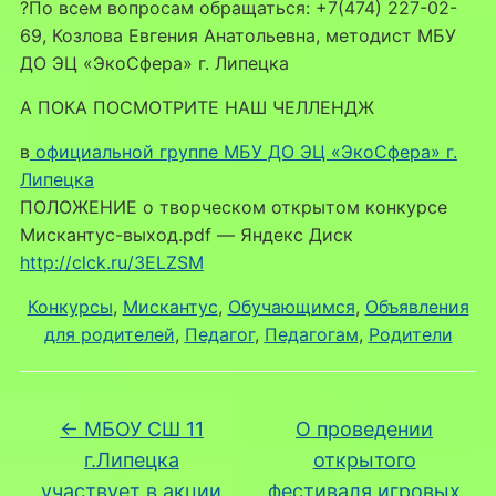
?По всем вопросам обращаться: +7(474) 227-02-
69, Козлова Евгения Анатольевна, методист МБУ
ДО ЭЦ «ЭкоСфера» г. Липецка
А ПОКА ПОСМОТРИТЕ НАШ ЧЕЛЛЕНДЖ
в
официальной группе МБУ ДО ЭЦ «ЭкоСфера» г.
Липецка
ПОЛОЖЕНИЕ о творческом открытом конкурсе
Мискантус-выход.pdf — Яндекс Диск
http://clck.ru/3ELZSM
Конкурсы
, 
Мискантус
, 
Обучающимся
, 
Объявления
для родителей
, 
Педагог
, 
Педагогам
, 
Родители
←
МБОУ СШ 11
О проведении
г.Липецка
открытого
участвует в акции
фестиваля игровых