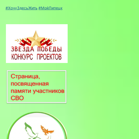
#ХочуЗдесьЖить
#МойЛипецк