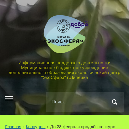
Информационная поддержка деятельности
Муниципальное бюджетное учреждение
дополнительного образования экологический центр
"ЭкоСфера" г.Липецка
Поиск
Переключить
по:
мобильное
меню
Главная
»
Конкурсы
»
До 28 февраля продлён конкурс