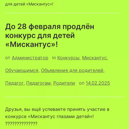
для детей «Мискантус»!
До 28 февраля продлён
конкурс для детей
«Мискантус»!
от
Администратор
in
Конкурсы
,
Мискантус
,
Обучающимся
,
Объявления для родителей
,
Педагог
,
Педагогам
,
Родители
on
14.02.2025
Друзья, вы ещё успеваете принять участие в
конкурсе «Мискантус глазами детей»!
??????????????