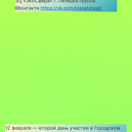
ЭЦ «ЭкоСфера» г. Липецка группа
ВКонтакте
https://vk.com/planetateatr
12 февраля — второй день участия в Городском