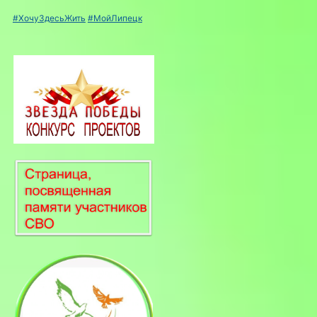
#ХочуЗдесьЖить
#МойЛипецк