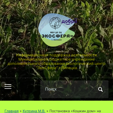
Информационная поддержка деятельности
Муниципальное бюджетное учреждение
дополнительного образования экологический центр
"ЭкоСфера" г.Липецка
Поиск
Переключить
по:
мобильное
меню
Главная
»
Куприна М.В.
»
Постановка «Кошкин дом» на