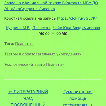
Запись в официальной группе ВКонтакте МБУ ДО
ЭЦ «ЭкоСфера» г. Липецка
Короткая ссылка на запись
https://clck.ru/3GLVKn
Куприна М.В.
, 
Планета+
, 
Чейс Юна Владимировна
ВКонтакте
Ссылка
Почта
Ссылка
ВКонтакте
Теги:
Планета+
,
Театры в образовательных учреждениях
,
Экологический театр Планета+
←
ЛИТЕРАТУРНЫЙ
Гуманитарная
ЧАС,
помощь
ПОСВЯЩЕННЫЙ
госпиталям
→