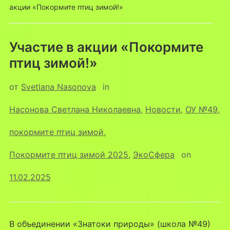
акции «Покормите птиц зимой!»
Участие в акции «Покормите
птиц зимой!»
от
Svetlana Nasonova
in
Насонова Светлана Николаевна
,
Новости
,
ОУ №49
,
покормите птиц зимой
,
Покормите птиц зимой 2025
,
ЭкоСфера
on
11.02.2025
В объединении «Знатоки природы» (школа №49)