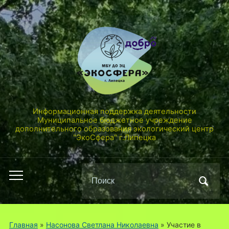
Информационная поддержка деятельности
Муниципальное бюджетное учреждение
дополнительного образования экологический центр
"ЭкоСфера" г.Липецка
Поиск
Переключить
по:
мобильное
меню
Главная
»
Насонова Светлана Николаевна
»
Участие в