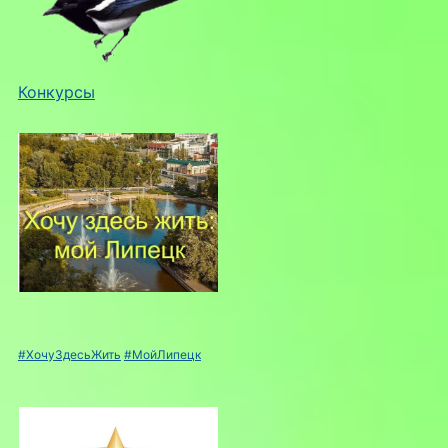
Конкурсы
#ХочуЗдесьЖить
#МойЛипецк