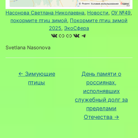
Насонова Светлана Николаевна
, 
Новости
, 
ОУ №49
, 
покормите птиц зимой
, 
Покормите птиц зимой
2025
, 
ЭкоСфера
ВКонтакте
Ссылка
Ссылка
ВКонтакте
Telegram
Svetlana Nasonova
←
Зимующие
День памяти о
птицы
россиянах,
исполнявших
служебный долг за
пределами
Отечества
→