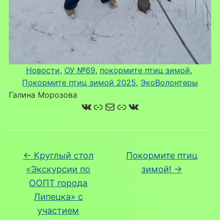
Новости
, 
ОУ №69
, 
покормите птиц зимой
, 
Покормите птиц зимой 2025
, 
ЭкоВолонтеры
Галина Морозова
ВКонтакте
Ссылка
Почта
Ссылка
ВКонтакте
←
Круглый стол
Покормите птиц
«Экскурсии по
зимой!
→
ООПТ города
Липецка» с
участием