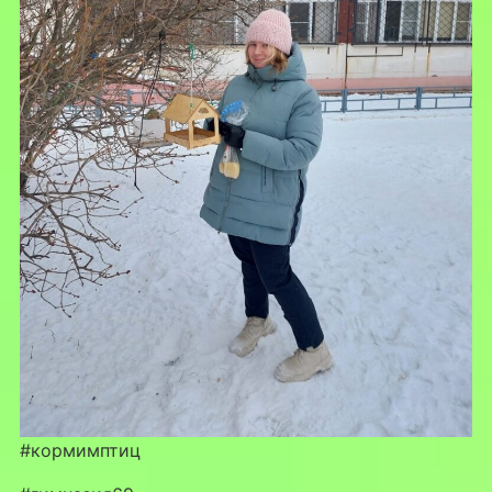
#кормимптиц