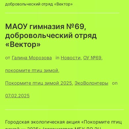
добровольческий отряд «Вектор»
МАОУ гимназия №69,
добровольческий отряд
«Вектор»
от
Галина Морозова
in
Новости
,
ОУ №69
,
покормите птиц зимой
,
Покормите птиц зимой 2025
,
ЭкоВолонтеры
on
07.02.2025
Городская экологическая акция «Покормите птиц
зимой — 2025» (организатор МБУ ДО ЭЦ