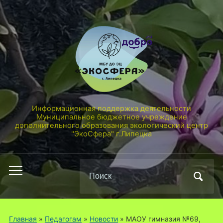
Информационная поддержка деятельности
Муниципальное бюджетное учреждение
дополнительного образования экологический центр
"ЭкоСфера" г.Липецка
Поиск
Переключить
по:
мобильное
меню
Главная
»
Педагогам
»
Новости
»
МАОУ гимназия №69,