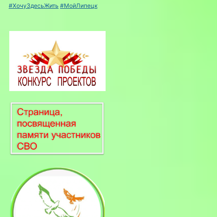
#ХочуЗдесьЖить
#МойЛипецк