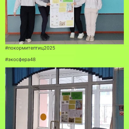
#покормитептиц2025
#экосфера48