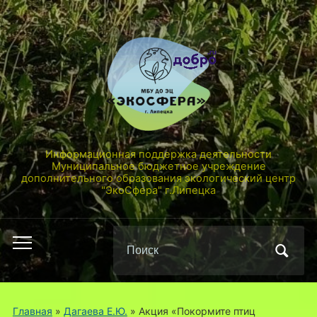
Информационная поддержка деятельности
Муниципальное бюджетное учреждение
дополнительного образования экологический центр
"ЭкоСфера" г.Липецка
Поиск
Переключить
по:
мобильное
меню
Главная
»
Дагаева Е.Ю.
»
Акция «Покормите птиц