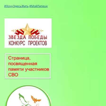
#ХочуЗдесьЖить
#МойЛипецк