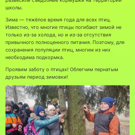
школы.
Зима — тяжёлое время года для всех птиц.
Известно, что многие птицы погибают зимой не
только из-за холода, но и из-за отсутствия
привычного полноценного питания. Поэтому, для
сохранения популяции птиц, многим из них
необходима подкормка.
Проявим заботу о птицах! Облегчим пернатым
друзьям период зимовки!