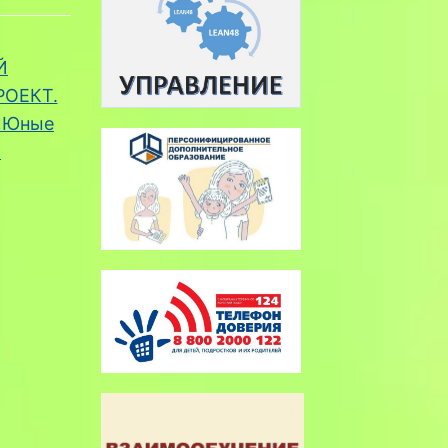
Й
ОЕКТ.
 «Юные
→