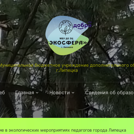
униципальное бюджетное учреждение дополнительного об
г.Липецка
еб
Главная
Новости
Сведения об образ
ие в экологических мероприятиях педагогов города Липецка