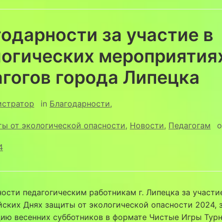
одарности за участие в
логических мероприятия
гогов города Липецка
истратор
in
Благодарности
,
ты от экологической опасности
,
Новости
,
Педагогам
o
4
ости педагогическим работникам г. Липецка за участи
ских Днях защиты от экологической опасности 2024, 
цию весенних субботников в формате Чистые Игры Тур