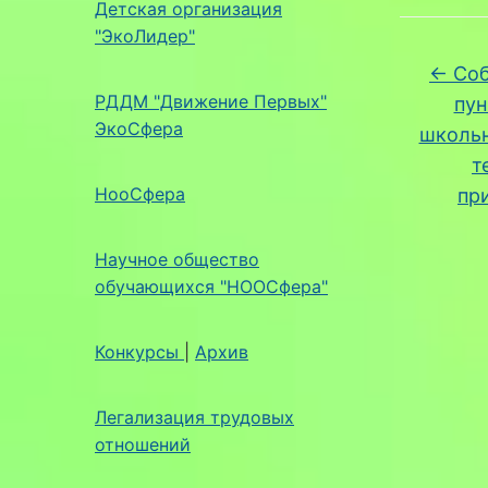
Детская организация
"ЭкоЛидер"
←
Соб
РДДМ "Движение Первых"
пун
ЭкоСфера
школьн
т
НооСфера
пр
Научное общество
обучающихся "НООСфера"
Конкурсы
|
Архив
Легализация трудовых
отношений