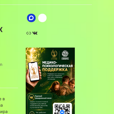
х
Ссылка
ВКонтакте
n
е в
за
нира