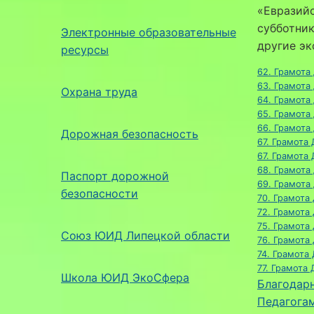
«Евразийс
субботник
Электронные образовательные
другие эк
ресурсы
62. Грамота
63. Грамота
Охрана труда
64. Грамота
65. Грамота
66. Грамота
Дорожная безопасность
67. Грамота
67. Грамота
68. Грамота
Паспорт дорожной
69. Грамота
безопасности
70. Грамота
72. Грамота
75. Грамота
Союз ЮИД Липецкой области
76. Грамота
74. Грамота
77. Грамота
Школа ЮИД ЭкоСфера
Благодар
Педагога