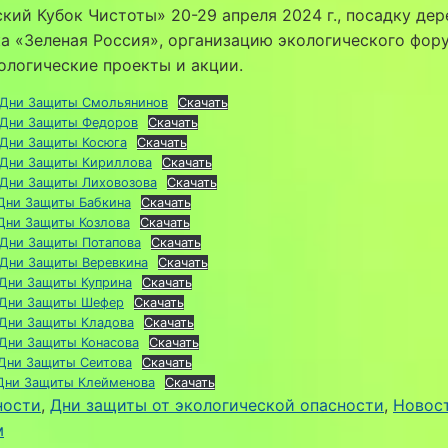
кий Кубок Чистоты» 20-29 апреля 2024 г., посадку дер
а «Зеленая Россия», организацию экологического фору
ологические проекты и акции.
 Дни Защиты Смольянинов
Скачать
 Дни Защиты Федоров
Скачать
 Дни Защиты Косюга
Скачать
 Дни Защиты Кириллова
Скачать
 Дни Защиты Лиховозова
Скачать
 Дни Защиты Бабкина
Скачать
 Дни Защиты Козлова
Скачать
 Дни Защиты Потапова
Скачать
 Дни Защиты Веревкина
Скачать
 Дни Защиты Куприна
Скачать
 Дни Защиты Шефер
Скачать
 Дни Защиты Кладова
Скачать
 Дни Защиты Конасова
Скачать
 Дни Защиты Сеитова
Скачать
 Дни Защиты Клейменова
Скачать
ности
, 
Дни защиты от экологической опасности
, 
Новос
м