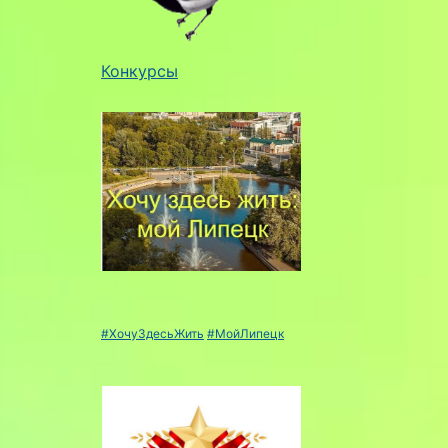
Конкурсы
#ХочуЗдесьЖить
#МойЛипецк