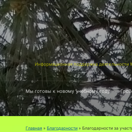
Информационная поддержка деятельности М
Мы готовы к новому учебному году
ГосВ
Главная
»
Благодарности
»
Благодарности за участ