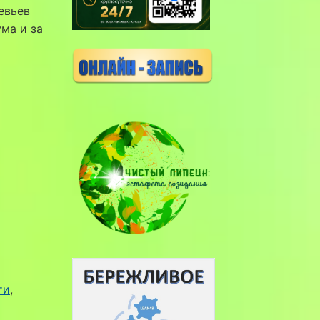
евьев
ма и за
ти
, 