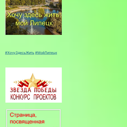
#ХочуЗдесьЖить
#МойЛипецк