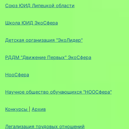
Союз ЮИД Липецкой области
Школа ЮИД ЭкоСфера
Детская организация "ЭкоЛидер"
РДДМ "Движение Первых" ЭкоСфера
НооСфера
Научное общество обучающихся "НООСфера"
Конкурсы
|
Архив
Легализация трудовых отношений