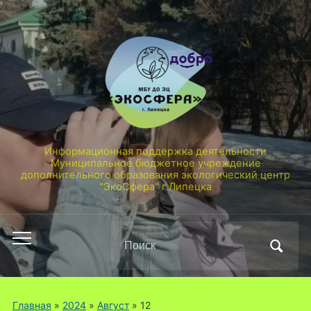
Информационная поддержка деятельности
Муниципальное бюджетное учреждение
дополнительного образования экологический центр
"ЭкоСфера" г.Липецка
Поиск
Переключить
по:
мобильное
меню
Главная
»
2024
»
Август
»
12