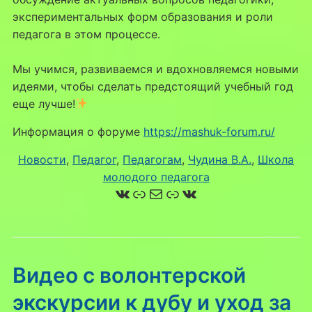
экспериментальных форм образования и роли
педагога в этом процессе.
Мы учимся, развиваемся и вдохновляемся новыми
идеями, чтобы сделать предстоящий учебный год
еще лучше!
Информация о форуме
https://mashuk-forum.ru/
Новости
, 
Педагог
, 
Педагогам
, 
Чудина В.А.
, 
Школа
молодого педагога
ВКонтакте
Ссылка
Почта
Ссылка
ВКонтакте
Видео с волонтерской
экскурсии к дубу и уход за