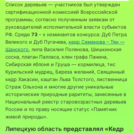
Список деревьев — участников был утвержден
сертификационной комиссией Всероссийской
программы, согласно полученным заявкам от
руководителей исполнительной власти субъектов
РФ. Среди
73
– х номинантов конкурса: Дуб Петра
Великого и Дуб Пугачева,
кедр Семенова – Тян —
Шанского
, липа Василия Поленова, Шишкинская
сосна, платан Палласа, клен графа Панина,
Сибирская яблоня и Груша — кормилица, тис
Курильский мудрец, Береза желаний, Священный
кедр Хакасии, каштан Льва Толстого, лиственница
Страж Ольхона и многие другие уникальные
исторические природные раритеты, занесенные в
Национальный реестр старовозрастных деревьев
России и по праву носящие статус «Памятник
живой природы».
Липецкую область
представлял «Кедр