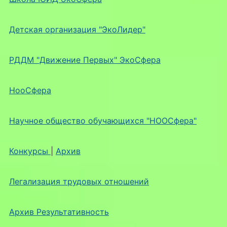
Детская организация "ЭкоЛидер"
РДДМ "Движение Первых" ЭкоСфера
НооСфера
Научное общество обучающихся "НООСфера"
Конкурсы
|
Архив
Легализация трудовых отношений
Архив Результативность