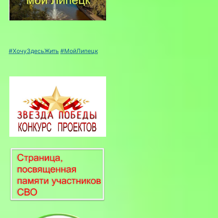
#ХочуЗдесьЖить
#МойЛипецк