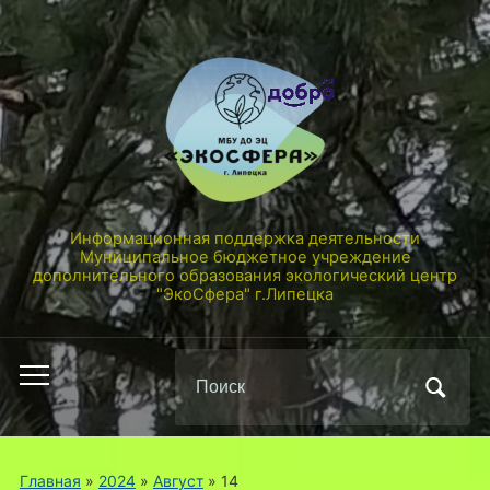
Информационная поддержка деятельности
Муниципальное бюджетное учреждение
дополнительного образования экологический центр
"ЭкоСфера" г.Липецка
Поиск
Переключить
по:
мобильное
меню
Главная
»
2024
»
Август
»
14