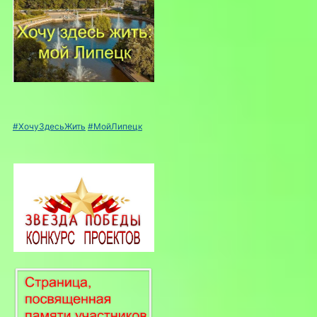
#ХочуЗдесьЖить
#МойЛипецк