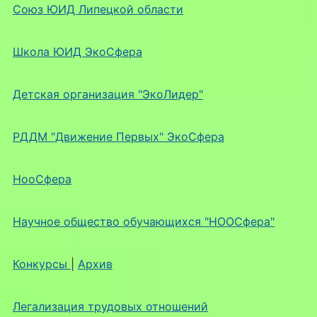
Союз ЮИД Липецкой области
Школа ЮИД ЭкоСфера
Детская организация "ЭкоЛидер"
РДДМ "Движение Первых" ЭкоСфера
НооСфера
Научное общество обучающихся "НООСфера"
Конкурсы
|
Архив
Легализация трудовых отношений