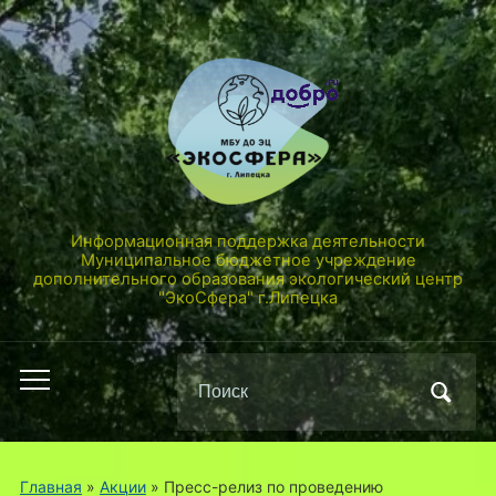
Информационная поддержка деятельности
Муниципальное бюджетное учреждение
дополнительного образования экологический центр
"ЭкоСфера" г.Липецка
Поиск
Переключить
по:
мобильное
меню
Главная
»
Акции
»
Пресс-релиз по проведению