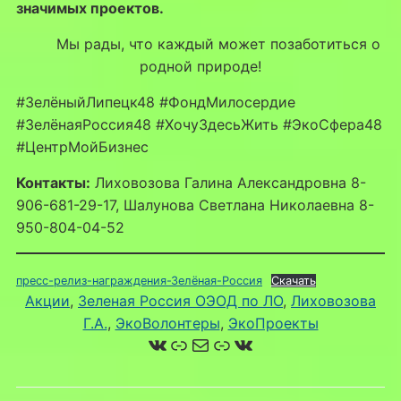
значимых проектов.
Мы рады, что каждый может позаботиться о
родной природе!
#ЗелёныйЛипецк48 #ФондМилосердие
#ЗелёнаяРоссия48 #ХочуЗдесьЖить #ЭкоСфера48
#ЦентрМойБизнес
Контакты:
Лиховозова Галина Александровна 8-
906-681-29-17, Шалунова Светлана Николаевна 8-
950-804-04-52
пресс-релиз-награждения-Зелёная-Россия
Скачать
Акции
, 
Зеленая Россия ОЭОД по ЛО
, 
Лиховозова
Г.А.
, 
ЭкоВолонтеры
, 
ЭкоПроекты
ВКонтакте
Ссылка
Почта
Ссылка
ВКонтакте