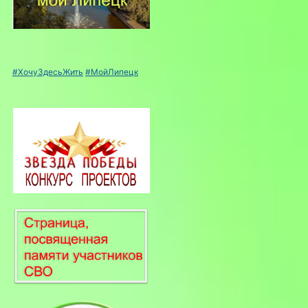
#ХочуЗдесьЖить
#МойЛипецк