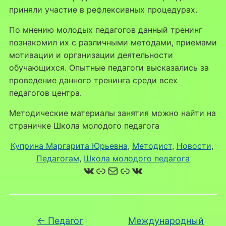
приняли участие в рефлексивных процедурах.
По мнению молодых педагогов данный тренинг
познакомил их с различными методами, приемами
мотивации и организации деятельности
обучающихся. Опытные педагоги высказались за
проведение данного тренинга среди всех
педагогов центра.
Методические материалы занятия можно найти на
страничке Школа молодого педагога
Куприна Маргарита Юрьевна
, 
Методист
, 
Новости
, 
Педагогам
, 
Школа молодого педагога
ВКонтакте
Ссылка
Почта
Ссылка
ВКонтакте
←
Педагог
Международный