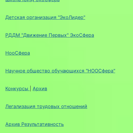
Детская организация "ЭкоЛидер"
РДДМ "Движение Первых" ЭкоСфера
НооСфера
Научное общество обучающихся "НООСфера"
Конкурсы
|
Архив
Легализация трудовых отношений
Архив Результативность