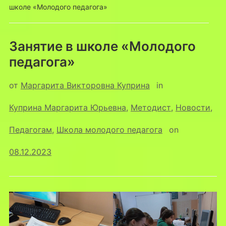
школе «Молодого педагога»
Занятие в школе «Молодого
педагога»
от
Маргарита Викторовна Куприна
in
Куприна Маргарита Юрьевна
,
Методист
,
Новости
,
Педагогам
,
Школа молодого педагога
on
08.12.2023