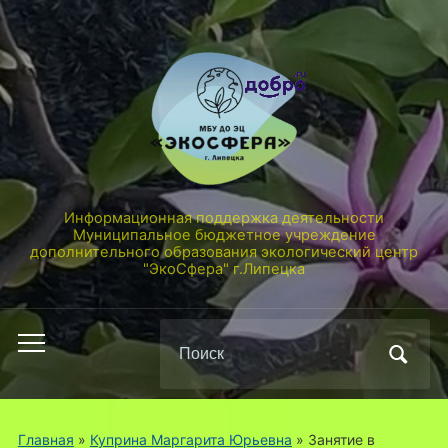
Информационная поддержка деятельности
Муниципальное бюджетное учреждение
дополнительного образования экологический центр
"ЭкоСфера" г.Липецка
Поиск
Переключить
по:
мобильное
меню
Главная
»
Куприна Маргарита Юрьевна
»
Занятие в