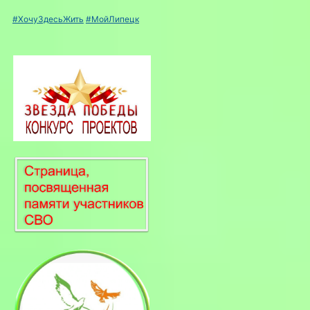
#ХочуЗдесьЖить
#МойЛипецк