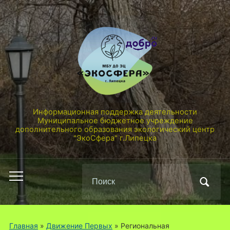
Информационная поддержка деятельности
Муниципальное бюджетное учреждение
дополнительного образования экологический центр
"ЭкоСфера" г.Липецка
Поиск
Переключить
по:
мобильное
меню
Главная
»
Движение Первых
»
Региональная