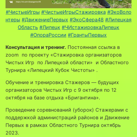
#ЧистыеИгры
#ЧистыеИгрыСтажировка
#ЭкоВоло
нтеры
#ДвижениеПервых
#ЭкоСфера48
#Липецкая
Область
#Липецк
#ЧИстажировкаЛипецк
#ОпораРоссии
#ГрантыПервых
Консультация и тренинг.
Постоянная ссылка в
zoom по проекту «Стажировка организаторов
Чистых Игр по Липецкой области» и Областного
Турнира «Липецкий Кубок Чистоты» .
Обучение и тренировка Стажеров — будущих
организаторов Чистых Игр с 9 октября по 12
октября на базе отдыха «Бригантина».
Проведение соревнований (уборок) Стажерами с
поддержкой администраций районов и Движение
Первых в рамках Областного Турнира октябрь
2023.