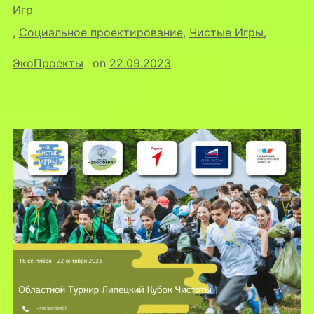
Игр
,
Социальное проектирование
,
Чистые Игры
,
ЭкоПроекты
on
22.09.2023