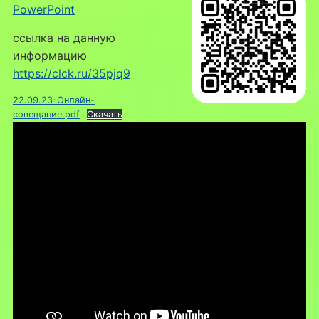
PowerPoint
ссылка на данную
информацию
https://clck.ru/35pjq9
22.09.23-Онлайн-
совещание.pdf
Скачать