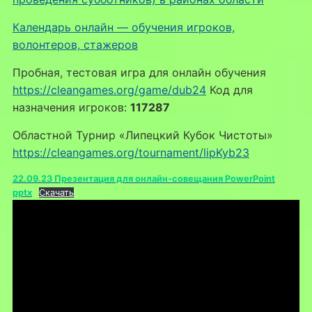
Календарь онлайн — обучения игроков,
волонтеров, стажеров
Пробная, тестовая игра для онлайн обучения
https://cleangames.org/game/dub24
Код для
назначения игроков:
117287
Областной Турнир «Липецкий Кубок Чистоты»
https://cleangames.org/tournament/lipKyb23
22.09.23 Презентация для онлайн-совещания PowerPoint
pptx
Скачать