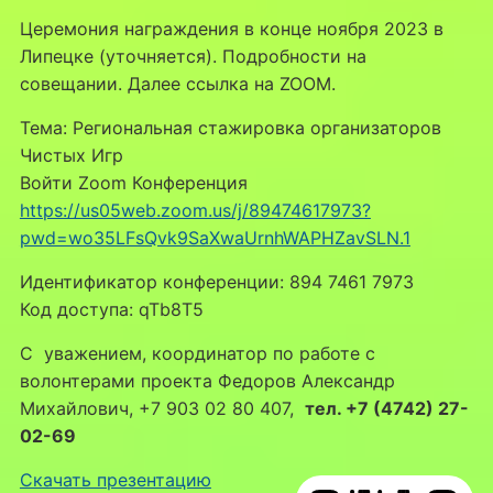
Церемония награждения в конце ноября 2023 в
Липецке (уточняется). Подробности на
совещании. Далее ссылка на ZOOM.
Тема: Региональная стажировка организаторов
Чистых Игр
Войти Zoom Конференция
https://us05web.zoom.us/j/89474617973?
pwd=wo35LFsQvk9SaXwaUrnhWAPHZavSLN.1
Идентификатор конференции: 894 7461 7973
Код доступа: qTb8T5
C уважением, координатор по работе с
волонтерами проекта Федоров Александр
Михайлович, +7 903 02 80 407,
тел. +7 (4742) 27-
02-69
Скачать презентацию