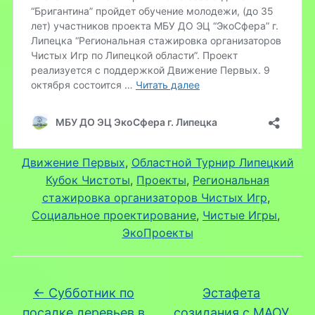
Движение Первых
, 
Областной Турнир Липецкий
Кубок Чистоты
, 
Проекты
, 
Региональная
стажировка организаторов Чистых Игр
, 
Социальное проектирование
, 
Чистые Игры
, 
ЭкоПроекты
←
Субботник по
Эстафета
посадке деревьев в
созидания с МАОУ