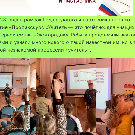
23 года в рамках Года педагога и наставника прошло
тие «Профэкскурс «Учитель — это почётно»для учащих
герной смены «Экогородок». Ребята продолжили знако
ми и узнали много нового о такой известной им, но в 
ой незнакомой профессии «учитель».