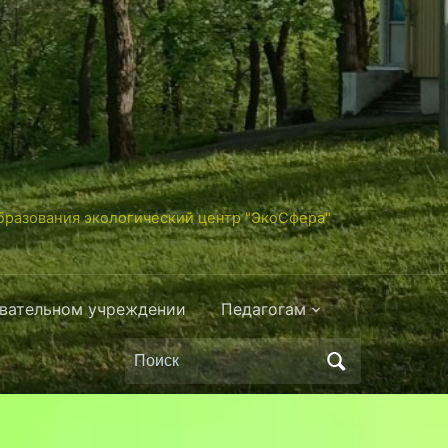
разования экологический центр "ЭкоСфера"
овательном учреждении
Педагогам
Поиск
по: