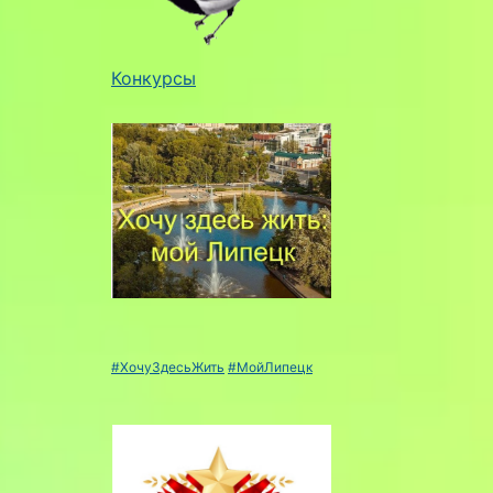
Конкурсы
#ХочуЗдесьЖить
#МойЛипецк