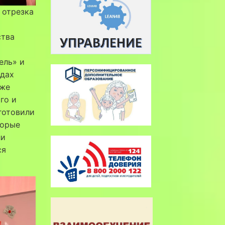
 отрезка
ства
ель» и
йдах
кже
го и
готовили
торые
ли
ся