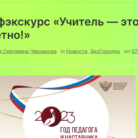
фэкскурс «Учитель — эт
тно!»
я Сергеевна Черникова
in
Новости
,
ЭкоГородок
on
07