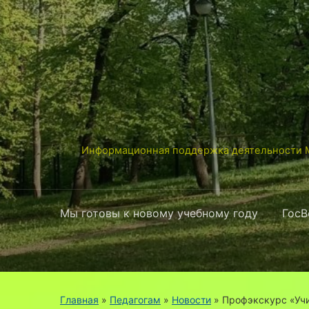
Информационная поддержка деятельности М
Мы готовы к новому учебному году
ГосВ
Главная
»
Педагогам
»
Новости
»
Профэкскурс «Учи