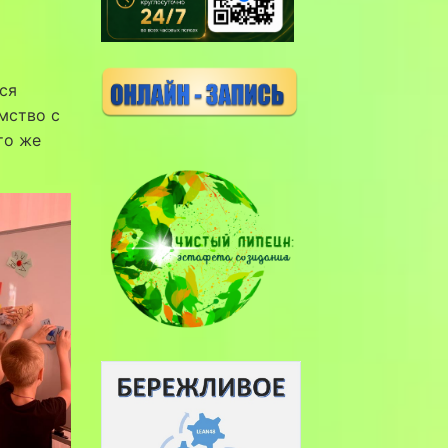
ся
мство с
то же