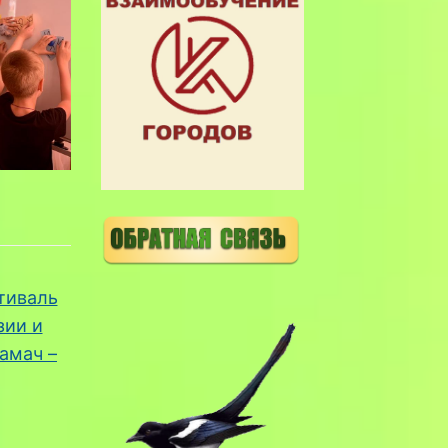
тиваль
зии и
амач –