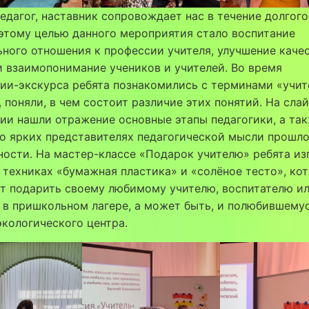
педагог, наставник сопровождает нас в течение долгого
этому целью данного мероприятия стало воспитание
ного отношения к профессии учителя, улучшение каче
 взаимопонимание учеников и учителей. Во время
ии-экскурса ребята познакомились с терминами «учит
, поняли, в чем состоит различие этих понятий. На сла
ии нашли отражение основные этапы педагогики, а та
о ярких представителях педагогической мысли прошло
ости. На мастер-классе «Подарок учителю» ребята из
 техниках «бумажная пластика» и «солёное тесто», ко
т подарить своему любимому учителю, воспитателю и
 в пришкольном лагере, а может быть, и полюбившему
экологического центра.