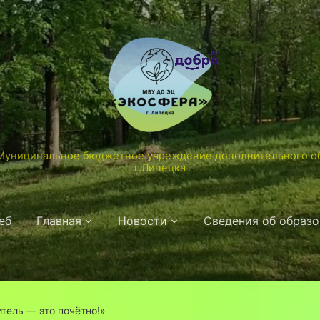
униципальное бюджетное учреждение дополнительного об
г.Липецка
еб
Главная
Новости
Сведения об образ
тель — это почётно!»