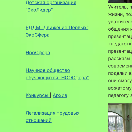
Детская организация
Учитель, 
"ЭкоЛидер"
жизни, по
уважитель
РДДМ "Движение Первых"
общения и
ЭкоСфера
презентац
«педагог»
презентац
НооСфера
рассказы 
современн
Научное общество
поделки в
обучающихся "НООСфера"
они смогу
вожатому
Конкурсы
|
Архив
педагогу 
Легализация трудовых
отношений