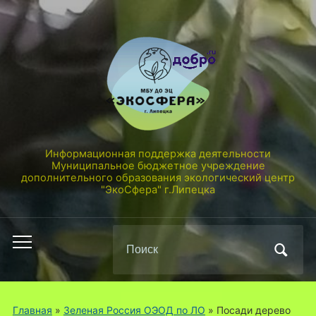
Информационная поддержка деятельности
Муниципальное бюджетное учреждение
дополнительного образования экологический центр
"ЭкоСфера" г.Липецка
Поиск
Переключить
по:
мобильное
меню
Главная
»
Зеленая Россия ОЭОД по ЛО
»
Посади дерево