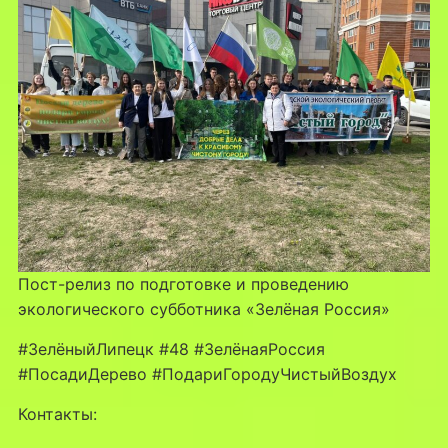
Пост-релиз по подготовке и проведению
экологического субботника «Зелёная Россия»
#ЗелёныйЛипецк #48 #ЗелёнаяРоссия
#ПосадиДерево #ПодариГородуЧистыйВоздух
Контакты: