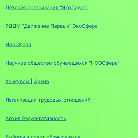
Детская организация "ЭкоЛидер"
РДДМ "Движение Первых" ЭкоСфера
НооСфера
Научное общество обучающихся "НООСфера"
Конкурсы
|
Архив
Легализация трудовых отношений
Архив Результативность
Выборы в совет обучающихся