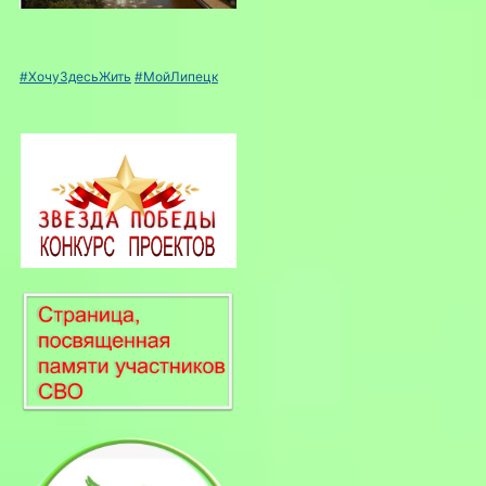
#ХочуЗдесьЖить
#МойЛипецк