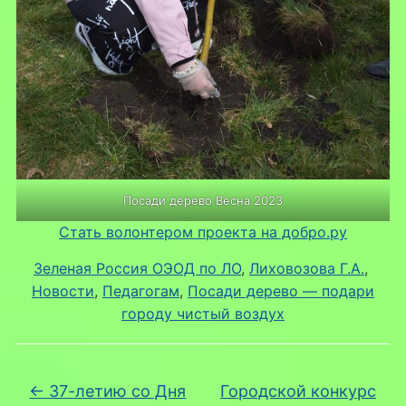
Посади дерево Весна 2023
Стать волонтером проекта на добро.ру
Зеленая Россия ОЭОД по ЛО
, 
Лиховозова Г.А.
, 
Новости
, 
Педагогам
, 
Посади дерево — подари
городу чистый воздух
←
37-летию со Дня
Городской конкурс