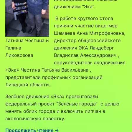
движением “Эка”.
В работе круглого стола
приняли участие вице-мэр
Шамаева Анна Митрофановна,
Татьяна Честина и
директор общероссийского
Галина
движения ЭКА Ландсберг
Лиховозова
Владислав Александрович ,
соруководитель экодвижения
«Эка» Честина Татьяна Васильевна ,
представители профильных организаций
Липецкой области.
Зелёное движение «Эка» презентовали
федеральный проект “Зелёные города” с целью
менять облик города и включить липчан в
экологическую повестку.
Продолжить чтение →