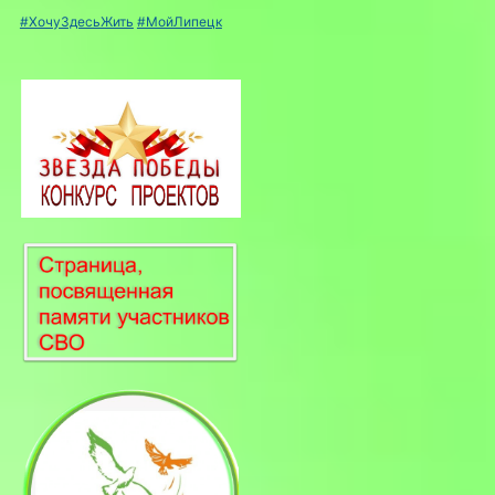
#ХочуЗдесьЖить
#МойЛипецк