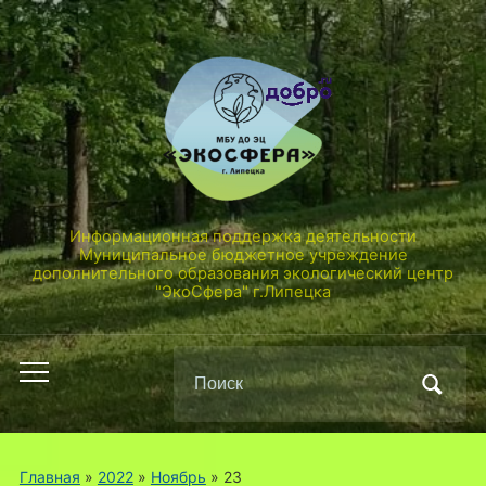
Информационная поддержка деятельности
Муниципальное бюджетное учреждение
дополнительного образования экологический центр
"ЭкоСфера" г.Липецка
Поиск
Переключить
по:
мобильное
меню
Главная
»
2022
»
Ноябрь
»
23