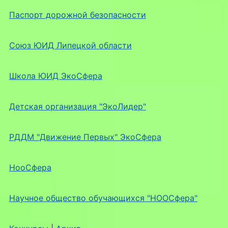
Паспорт дорожной безопасности
Союз ЮИД Липецкой области
Школа ЮИД ЭкоСфера
Детская организация "ЭкоЛидер"
РДДМ "Движение Первых" ЭкоСфера
НооСфера
Научное общество обучающихся "НООСфера"