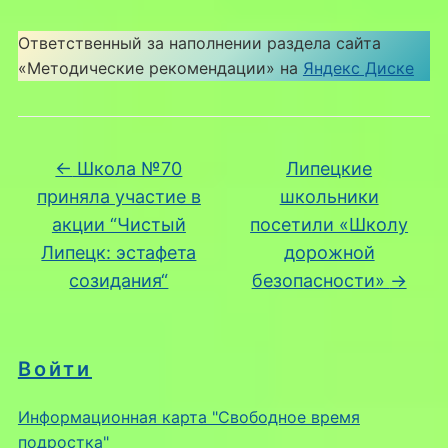
Ответственный за наполнении раздела сайта
«Методические рекомендации» на
Яндекс Диске
←
Школа №70
Липецкие
приняла участие в
школьники
акции “Чистый
посетили «Школу
Липецк: эстафета
дорожной
созидания“
безопасности»
→
Войти
Информационная карта "Свободное время
подростка"