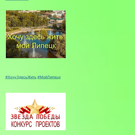
#ХочуЗдесьЖить
#МойЛипецк