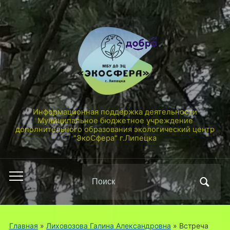
Информационная поддержка деятельности
Муниципальное бюджетное учреждение
дополнительного образования экологический центр
"ЭкоСфера" г.Липецка
Поиск
Переключить
по:
мобильное
меню
Главная
»
Лиховозова Галина Александровна
»
Встреча