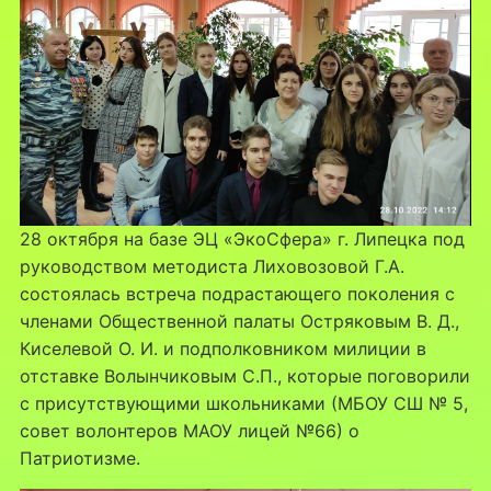
28 октября на базе ЭЦ «ЭкоСфера» г. Липецка под
руководством методиста Лиховозовой Г.А.
состоялась встреча подрастающего поколения с
членами Общественной палаты Остряковым В. Д.,
Киселевой О. И. и подполковником милиции в
отставке Волынчиковым С.П., которые поговорили
с присутствующими школьниками (МБОУ СШ № 5,
совет волонтеров МАОУ лицей №66) о
Патриотизме.