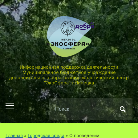
Информационная поддержка деятельности
Муниципальное бюджетное учреждение
дополнительного образования экологический центр
"ЭкоСфера" г.Липецка
Поиск
Переключить
по:
мобильное
меню
Главная
»
Городская среда
»
О проведении