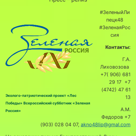
#ЗеленыйЛи
пецк48
#ЗеленаяРос
сия
Контакты:
Г.А.
Лиховозова
+7( 906) 681
29 17 +7
(4742) 47 61
Эколого-патриотический проект «Лес
13
Победы» Всероссийский субботник «Зеленая
А.М.
Россия»
Федоров +7
(903) 028 04 07,
akno48lip@gmal.com