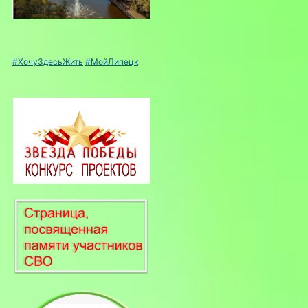
#ХочуЗдесьЖить
#МойЛипецк