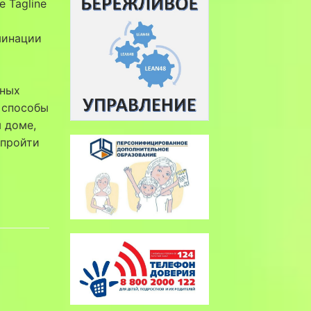
 Tagline
минации
чных
 способы
 доме,
 пройти