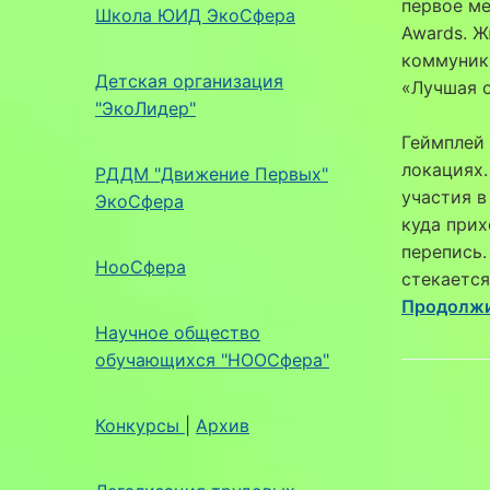
первое ме
Школа ЮИД ЭкоСфера
Awards. Ж
коммуника
Детская организация
«Лучшая о
"ЭкоЛидер"
Геймплей 
локациях.
РДДМ "Движение Первых"
участия в
ЭкоСфера
куда прих
перепись.
НооСфера
стекается
Продолжи
Научное общество
обучающихся "НООСфера"
Конкурсы
|
Архив