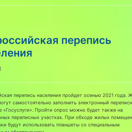
российская перепись
еления
1
ская перепись населения пройдет осенью 2021 года. 
огут самостоятельно заполнить электронный перепис
е «Госуслуги». Пройти опрос можно будет также на
рных переписных участках. При обходе жилых помеще
ики будут использовать планшеты со специальным
ным обеспечением.