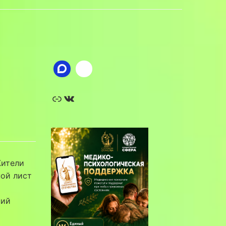
Ссылка
ВКонтакте
Жители
ной лист
ний