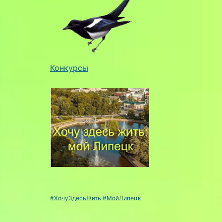
Конкурсы
#ХочуЗдесьЖить
#МойЛипецк