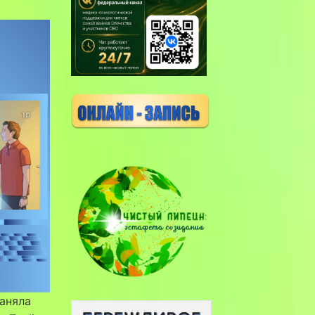
аняла