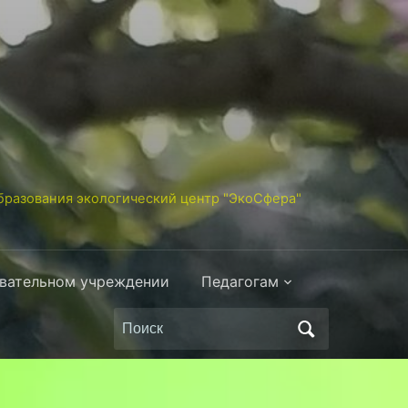
разования экологический центр "ЭкоСфера"
овательном учреждении
Педагогам
Поиск
по: