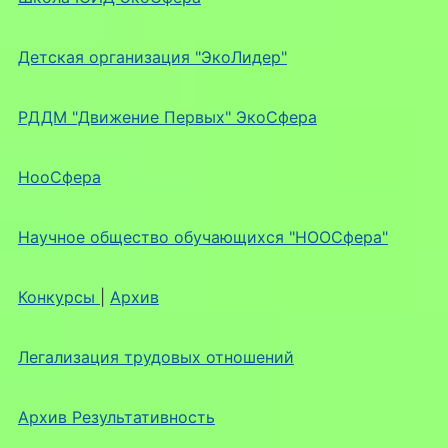
Детская организация "ЭкоЛидер"
РДДМ "Движение Первых" ЭкоСфера
НооСфера
Научное общество обучающихся "НООСфера"
Конкурсы
|
Архив
Легализация трудовых отношений
Архив Результативность