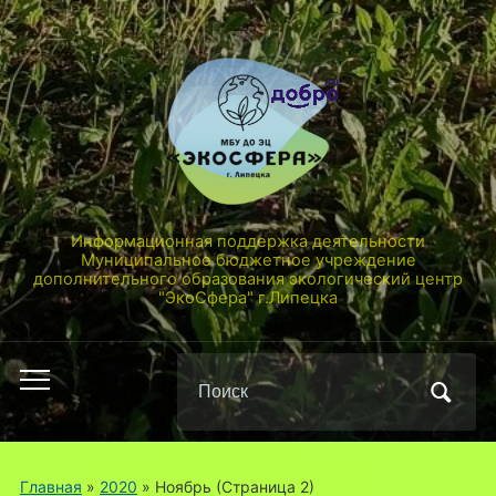
Информационная поддержка деятельности
Муниципальное бюджетное учреждение
дополнительного образования экологический центр
"ЭкоСфера" г.Липецка
Поиск
Переключить
по:
мобильное
меню
Главная
»
2020
»
Ноябрь
(Страница 2)