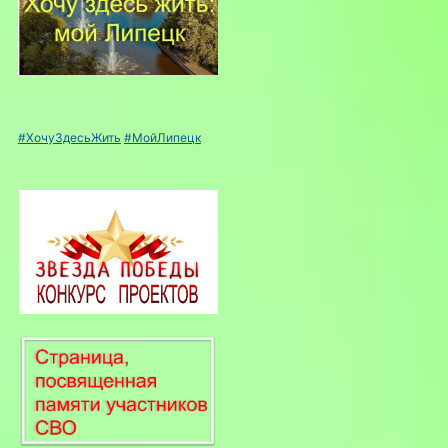
#ХочуЗдесьЖить
#МойЛипецк