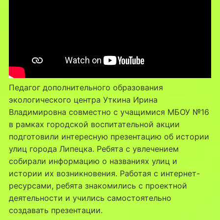
Педагог дополнительного образования
экологического центра Уткина Ирина
Владимировна совместно с учащимися МБОУ №16
в рамках городской воспитательной акции
подготовили интересную презентацию об истории
улиц города Липецка. Ребята с увлечением
собирали информацию о названиях улиц и
истории их возникновения. Работая с интернет-
ресурсами, ребята знакомились с проектной
деятельности и учились самостоятельно
создавать презентации.