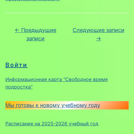
Навигация по записям
←
Предыдущие
Следующие записи
записи
→
Войти
Информационная карта "Свободное время
подростка"
Мы готовы к новому учебному году
Расписание на 2025-2026 учебный год