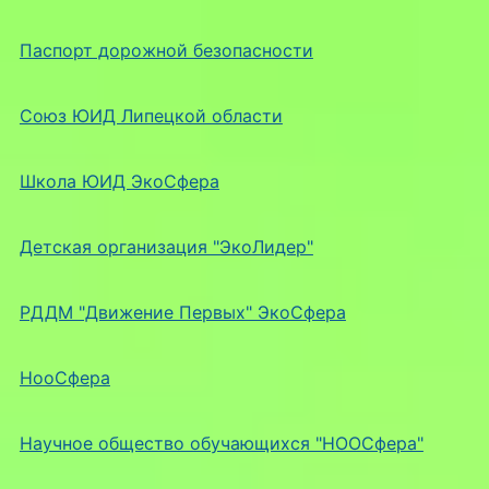
Паспорт дорожной безопасности
Союз ЮИД Липецкой области
Школа ЮИД ЭкоСфера
Детская организация "ЭкоЛидер"
РДДМ "Движение Первых" ЭкоСфера
НооСфера
Научное общество обучающихся "НООСфера"