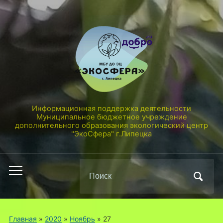
Информационная поддержка деятельности
Муниципальное бюджетное учреждение
дополнительного образования экологический центр
"ЭкоСфера" г.Липецка
Поиск
Переключить
по:
мобильное
меню
Главная
»
2020
»
Ноябрь
»
27