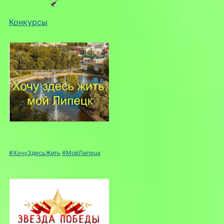
Конкурсы
#ХочуЗдесьЖить
#МойЛипецк