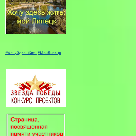
#ХочуЗдесьЖить
#МойЛипецк