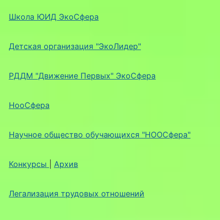
Школа ЮИД ЭкоСфера
Детская организация "ЭкоЛидер"
РДДМ "Движение Первых" ЭкоСфера
НооСфера
Научное общество обучающихся "НООСфера"
Конкурсы
|
Архив
Легализация трудовых отношений