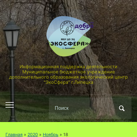
Информационная поддержка деятельности
Муниципальное бюджетное учреждение
дополнительного образования экологический центр
"ЭкоСфера" г.Липецка
Поиск
Переключить
по:
мобильное
меню
Главная
»
2020
»
Ноябрь
»
18