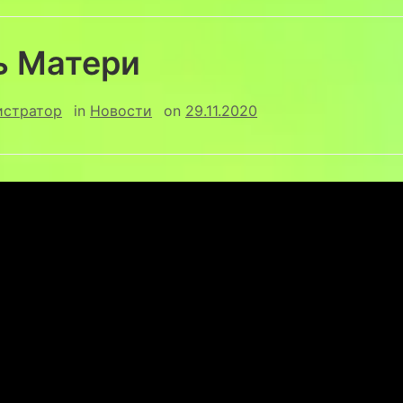
ь Матери
истратор
in
Новости
on
29.11.2020