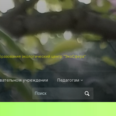
разования экологический центр "ЭкоСфера"
овательном учреждении
Педагогам
Поиск
по: