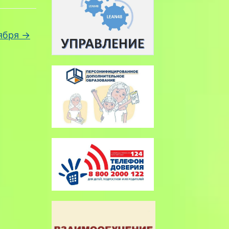
оября
→