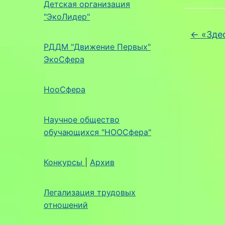
Детская организация
"ЭкоЛидер"
←
«Здес
РДДМ "Движение Первых"
ЭкоСфера
НооСфера
Научное общество
обучающихся "НООСфера"
Конкурсы
|
Архив
Легализация трудовых
отношений