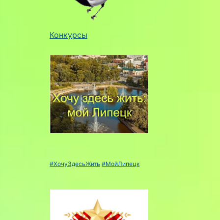
Конкурсы
#ХочуЗдесьЖить
#МойЛипецк