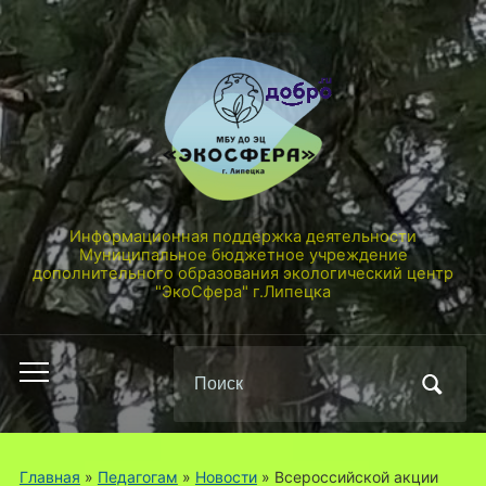
Информационная поддержка деятельности
Муниципальное бюджетное учреждение
дополнительного образования экологический центр
"ЭкоСфера" г.Липецка
Поиск
Переключить
по:
мобильное
меню
Главная
»
Педагогам
»
Новости
»
Всероссийской акции