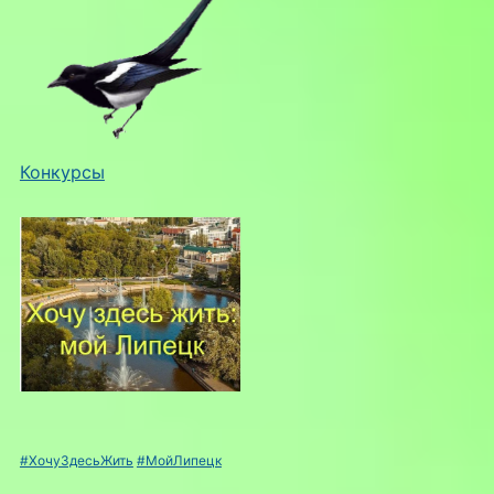
Конкурсы
#ХочуЗдесьЖить
#МойЛипецк