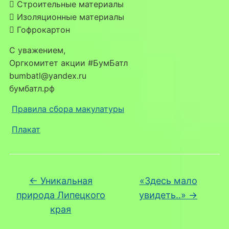
 Строительные материалы
 Изоляционные материалы
 Гофрокартон
С уважением,
Оргкомитет акции #БумБатл
bumbatl@yandex.ru
бумбатл.рф
Правила сбора макулатуры
Плакат
←
Уникальная
«Здесь мало
природа Липецкого
увидеть..»
→
края