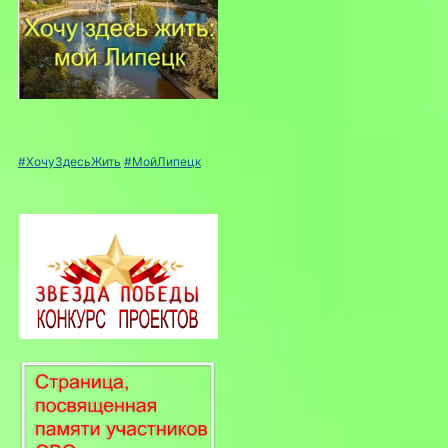
#ХочуЗдесьЖить
#МойЛипецк