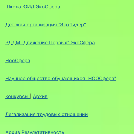
Школа ЮИД ЭкоСфера
Детская организация "ЭкоЛидер"
РДДМ "Движение Первых" ЭкоСфера
НооСфера
Научное общество обучающихся "НООСфера"
Конкурсы
|
Архив
Легализация трудовых отношений
Архив Результативность