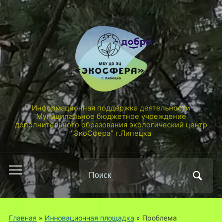
Информационная поддержка деятельности
Муниципальное бюджетное учреждение
дополнительного образования экологический центр
"ЭкоСфера" г.Липецка
Поиск
Переключить
по:
мобильное
меню
Главная
»
Инновационная площадка
»
Проблема