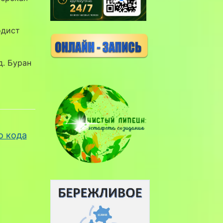
одист
д. Буран
о кода