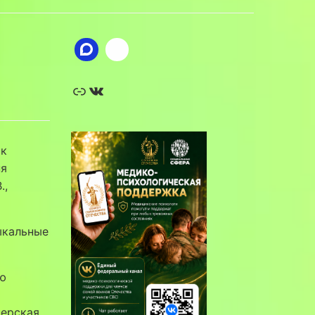
Ссылка
ВКонтакте
ок
ня
.,
ыкальные
ию
терская