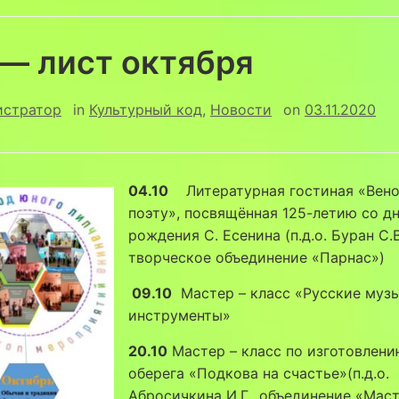
 — лист октября
истратор
in
Культурный код
,
Новости
on
03.11.2020
04.10
Литературная гостиная «Вен
поэту», посвящённая 125-летию со д
рождения С. Есенина (п.д.о. Буран С.В
творческое объединение «Парнас»)
09.10
Мастер – класс «Русские муз
инструменты»
20.10
Мастер – класс по изготовлен
оберега «Подкова на счастье»(п.д.о.
Абросичкина И.Г., объединение «Мас