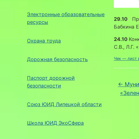
Электронные образовательные
29.10
През
ресурсы
Бабкина Е
24.10
Кон
Охрана труда
С.В., Л.Г.
Дорожная безопасность
Чек — лист 
Паспорт дорожной
←
Муни
безопасности
«Зелен
Союз ЮИД Липецкой области
Школа ЮИД ЭкоСфера