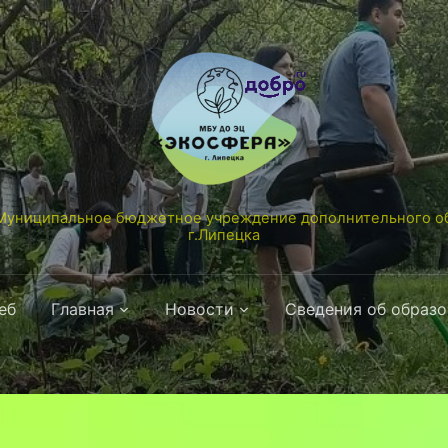
униципальное бюджетное учреждение дополнительного об
г.Липецка
еб
Главная
Новости
Сведения об образ