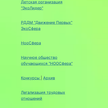
Детская организация
"ЭкоЛидер"
РДДМ "Движение Первых"
ЭкоСфера
НооСфера
Научное общество
обучающихся "НООСфера"
Конкурсы
|
Архив
Легализация трудовых
отношений