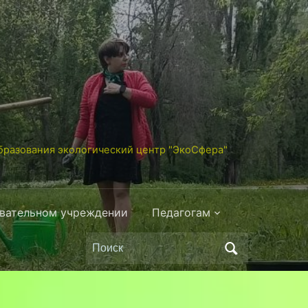
разования экологический центр "ЭкоСфера"
овательном учреждении
Педагогам
Поиск
по: