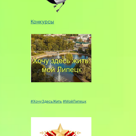
Конкурсы
#ХочуЗдесьЖить
#МойЛипецк