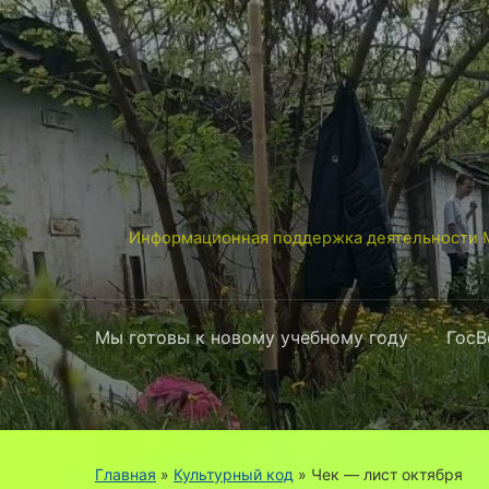
Информационная поддержка деятельности М
Мы готовы к новому учебному году
ГосВ
Главная
»
Культурный код
»
Чек — лист октября