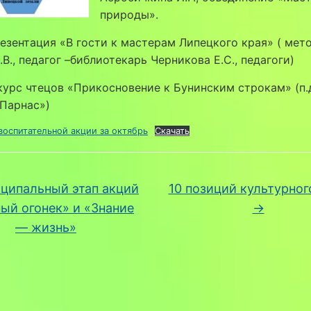
природы».
ентация «В гости к мастерам Липецкого края» ( мет
.В., педагог –библиотекарь Черникова Е.С., педагоги)
курс чтецов «Прикосновение к Бунинским строкам» (п.
 «Парнас»)
воспитательной акции за октябрь
Скачать
ципальный этап акций
10 позиций культурног
ый огонек» и «Знание
→
— жизнь»