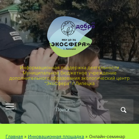
Информационная поддержка деятельности
Муниципальное бюджетное учреждение
дополнительного образования экологический центр
"ЭкоСфера" г.Липецка
Поиск
Переключить
по:
мобильное
меню
Главная
»
Инновационная площадка
»
Онлайн-семинар