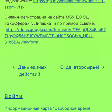
подключение:
https://go.mywebinar.com/wqnr-zsld-
szpm-vfsx
Онлайн-регистрация на сайте МБУ ДО ЭЦ
«ЭкоСфера» г. Липецка и по прямой ссылке:
https://docs.google.com/forms/d/e/1FAIpQLScBLnR7
TfpyRQ56HS19YWEMGTTsqH0G5OChrA_HRzl-
S1b6BA/viewform
←
День единых
О, да, вторсырьё!
→
действий
Войти
Информационная карта "Свободное время