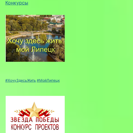
Конкурсы
#ХочуЗдесьЖить
#МойЛипецк