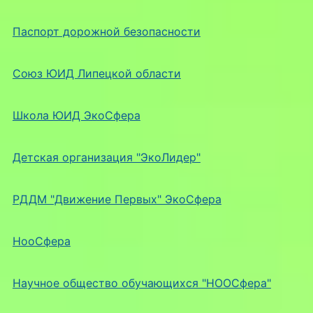
Паспорт дорожной безопасности
Союз ЮИД Липецкой области
Школа ЮИД ЭкоСфера
Детская организация "ЭкоЛидер"
РДДМ "Движение Первых" ЭкоСфера
НооСфера
Научное общество обучающихся "НООСфера"