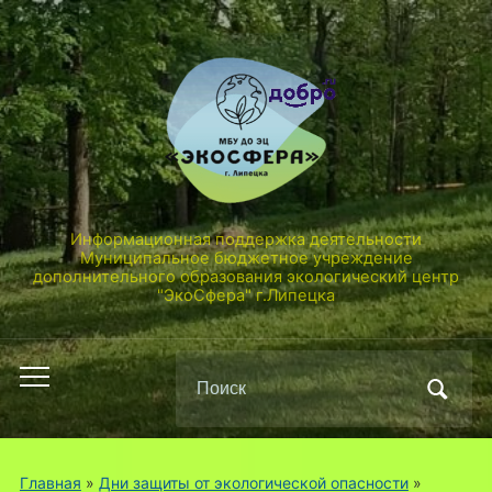
Информационная поддержка деятельности
Муниципальное бюджетное учреждение
дополнительного образования экологический центр
"ЭкоСфера" г.Липецка
Поиск
Переключить
по:
мобильное
меню
Главная
»
Дни защиты от экологической опасности
»