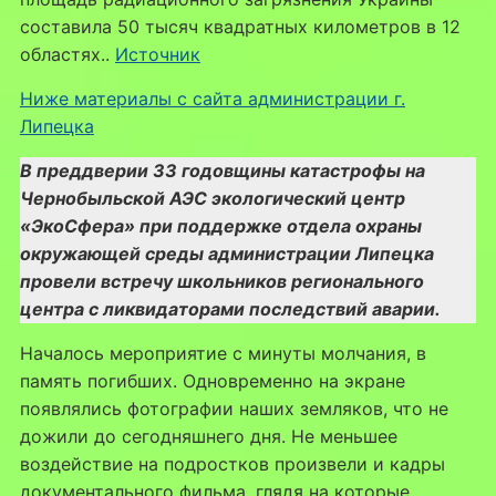
составила 50 тысяч квадратных километров в 12
областях..
Источник
Ниже материалы с сайта администрации г.
Липецка
В преддверии 33 годовщины катастрофы на
Чернобыльской АЭС экологический центр
«ЭкоСфера» при поддержке отдела охраны
окружающей среды администрации Липецка
провели встречу школьников регионального
центра с ликвидаторами последствий аварии.
Началось мероприятие с минуты молчания, в
память погибших. Одновременно на экране
появлялись фотографии наших земляков, что не
дожили до сегодняшнего дня. Не меньшее
воздействие на подростков произвели и кадры
документального фильма, глядя на которые,