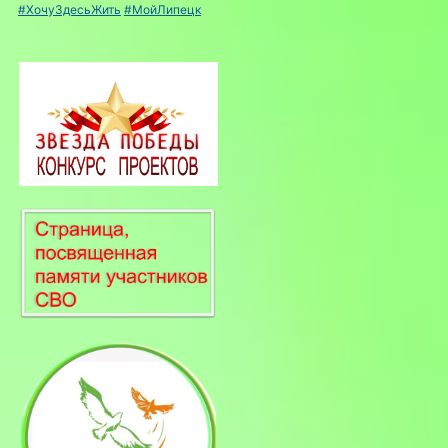
#ХочуЗдесьЖить
#МойЛипецк