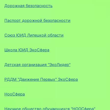
Дорожная безопасность
Паспорт дорожной безопасности
Союз ЮИД Липецкой области
Школа ЮИД ЭкоСфера
Детская организация "ЭкоЛидер"
РДДМ "Движение Первых" ЭкоСфера
НооСфера
Научное общество обучающихся "НООСфера"