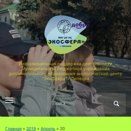
Информационная поддержка деятельности
Муниципальное бюджетное учреждение
дополнительного образования экологический центр
"ЭкоСфера" г.Липецка
Поиск
Переключить
по:
мобильное
меню
Главная
»
2019
»
Апрель
»
20