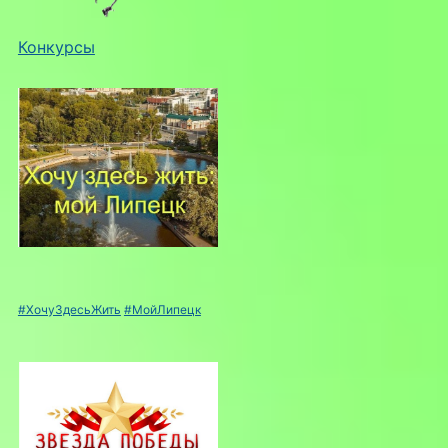
Конкурсы
#ХочуЗдесьЖить
#МойЛипецк