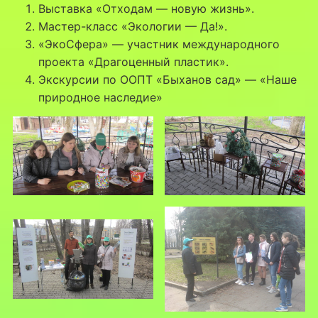
Выставка «Отходам — новую жизнь».
Мастер-класс «Экологии — Да!».
«ЭкоСфера» — участник международного
проекта «Драгоценный пластик».
Экскурсии по ООПТ «Быханов сад» — «Наше
природное наследие»