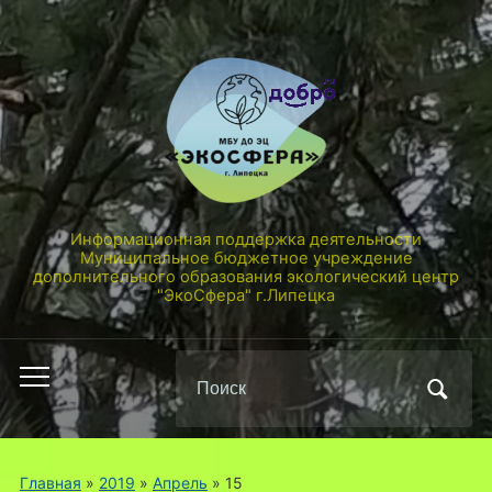
Информационная поддержка деятельности
Муниципальное бюджетное учреждение
дополнительного образования экологический центр
"ЭкоСфера" г.Липецка
Поиск
Переключить
по:
мобильное
меню
Главная
»
2019
»
Апрель
»
15