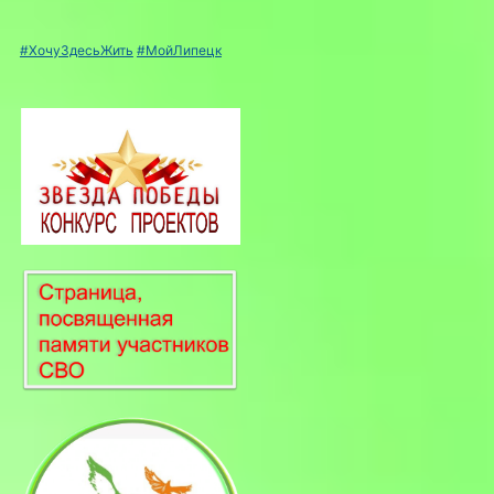
#ХочуЗдесьЖить
#МойЛипецк