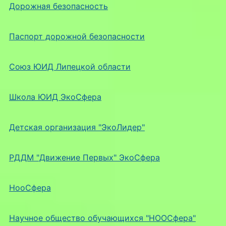
Дорожная безопасность
Паспорт дорожной безопасности
Союз ЮИД Липецкой области
Школа ЮИД ЭкоСфера
Детская организация "ЭкоЛидер"
РДДМ "Движение Первых" ЭкоСфера
НооСфера
Научное общество обучающихся "НООСфера"