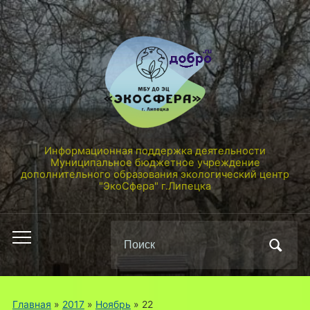
Информационная поддержка деятельности
Муниципальное бюджетное учреждение
дополнительного образования экологический центр
"ЭкоСфера" г.Липецка
Поиск
Переключить
по:
мобильное
меню
Главная
»
2017
»
Ноябрь
»
22