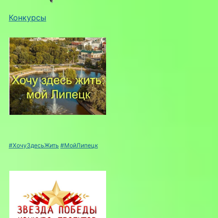
Конкурсы
#ХочуЗдесьЖить
#МойЛипецк