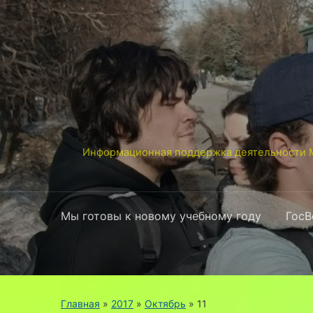
Информационная поддержка деятельности М
Мы готовы к новому учебному году
ГосВ
Главная
»
2017
»
Октябрь
»
11