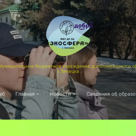
униципальное бюджетное учреждение дополнительного об
г.Липецка
еб
Главная
Новости
Сведения об образ