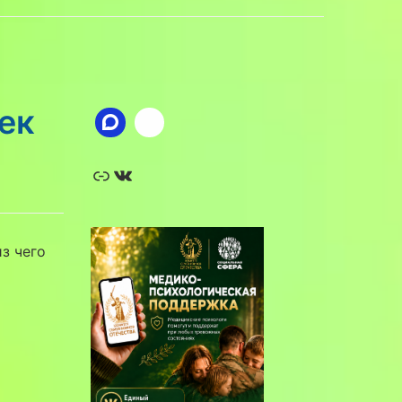
ек
Ссылка
ВКонтакте
из чего