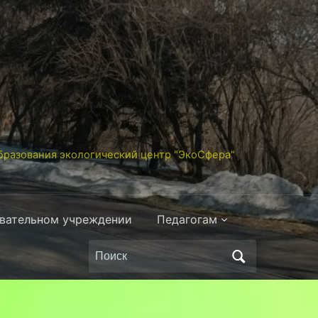
разования экологический центр "ЭкоСфера"
овательном учреждении
Педагогам
Поиск
по: