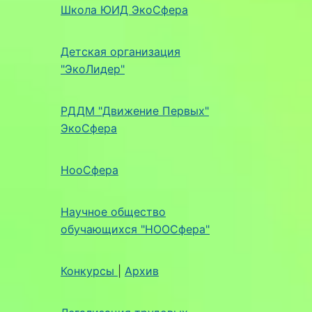
Школа ЮИД ЭкоСфера
Детская организация
"ЭкоЛидер"
РДДМ "Движение Первых"
ЭкоСфера
НооСфера
Научное общество
обучающихся "НООСфера"
Конкурсы
|
Архив