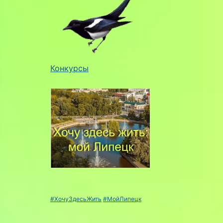
Конкурсы
#ХочуЗдесьЖить
#МойЛипецк