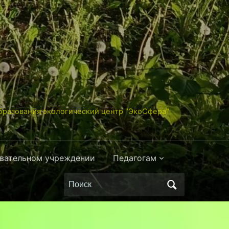
разования экологический центр "ЭкоСфера"
овательном учреждении
Педагогам
Поиск
по: