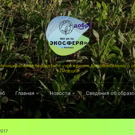
униципальное бюджетное учреждение дополнительного об
г.Липецка
еб
Главная
Новости
Сведения об образ
2017