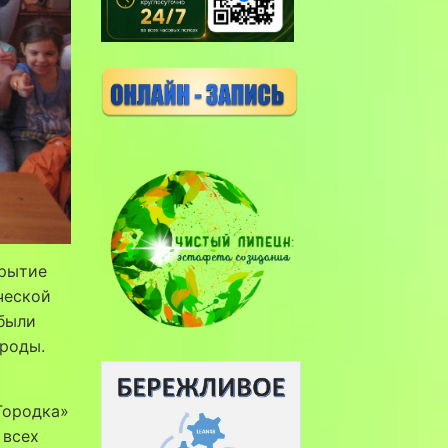
крытие
ческой
были
ироды.
Городка»
 всех