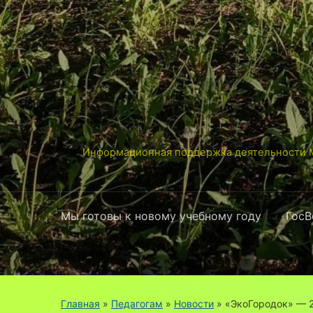
Информационная поддержка деятельности М
Мы готовы к новому учебному году
ГосВ
Главная
»
Педагогам
»
Новости
»
«ЭкоГородок» — 