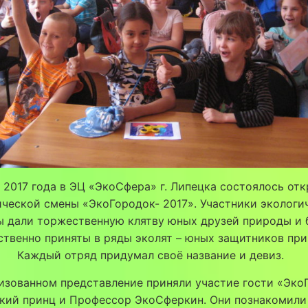
 2017 года в ЭЦ «ЭкоСфера» г. Липецка состоялось от
ической смены «ЭкоГородок- 2017».
Участники экологи
ы дали торжественную клятву юных друзей природы и 
твенно приняты в ряды эколят – юных защитников пр
Каждый отряд придумал своё название и девиз.
изованном представление приняли участие гости «Эко
кий принц и Профессор ЭкоСферкин. Они познакомили