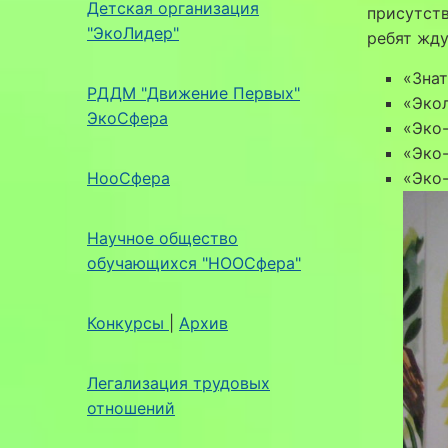
Детская организация
присутств
"ЭкоЛидер"
ребят жду
«Зна
РДДМ "Движение Первых"
«Экол
ЭкоСфера
«Эко-
«Эко
НооСфера
«Эко-
Научное общество
обучающихся "НООСфера"
Конкурсы
|
Архив
Легализация трудовых
отношений