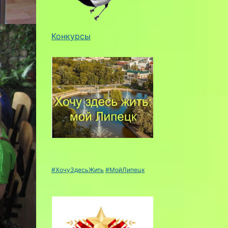
Конкурсы
#ХочуЗдесьЖить
#МойЛипецк