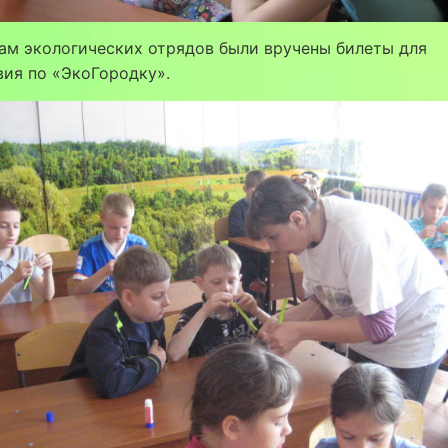
ам экологических отрядов были вручены билеты для
ия по «ЭкоГородку».