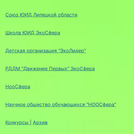
Союз ЮИД Липецкой области
Школа ЮИД ЭкоСфера
Детская организация "ЭкоЛидер"
РДДМ "Движение Первых" ЭкоСфера
НооСфера
Научное общество обучающихся "НООСфера"
Конкурсы
|
Архив