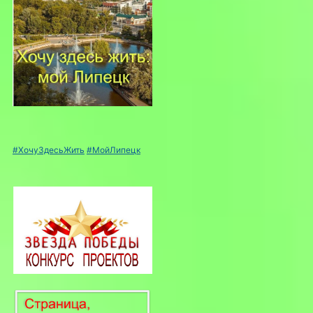
#ХочуЗдесьЖить
#МойЛипецк