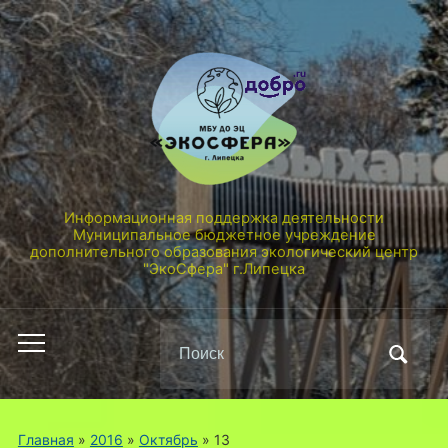
Информационная поддержка деятельности
Муниципальное бюджетное учреждение
дополнительного образования экологический центр
"ЭкоСфера" г.Липецка
Поиск
Переключить
по:
мобильное
меню
Главная
»
2016
»
Октябрь
»
13