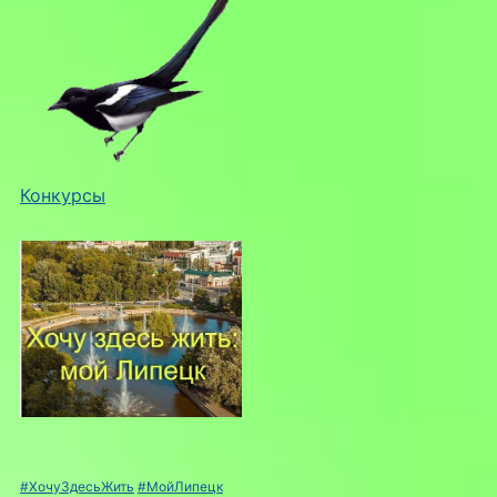
Конкурсы
#ХочуЗдесьЖить
#МойЛипецк