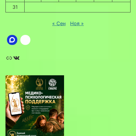
31
« Сен
Ноя »
Ссылка
ВКонтакте