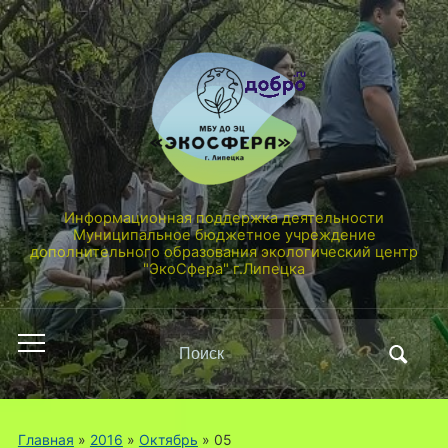
Информационная поддержка деятельности
Муниципальное бюджетное учреждение
дополнительного образования экологический центр
"ЭкоСфера" г.Липецка
Поиск
Переключить
по:
мобильное
меню
Главная
»
2016
»
Октябрь
»
05