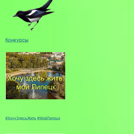
Конкурсы
#ХочуЗдесьЖить
#МойЛипецк