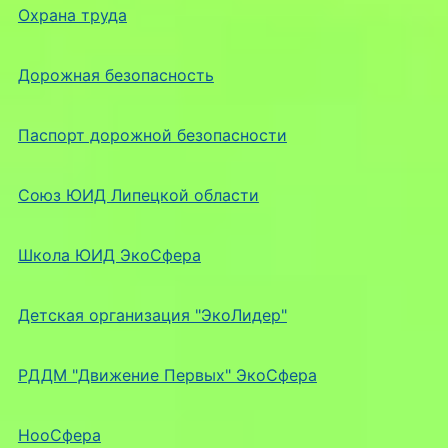
Охрана труда
Дорожная безопасность
Паспорт дорожной безопасности
Союз ЮИД Липецкой области
Школа ЮИД ЭкоСфера
Детская организация "ЭкоЛидер"
РДДМ "Движение Первых" ЭкоСфера
НооСфера