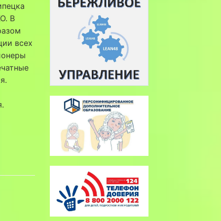
ипецка
О. В
разом
ции всех
ионеры
ечатные
я.
.