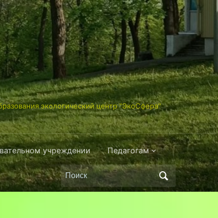
разования экологический центр "ЭкоСфера"
овательном учреждении
Педагогам
Поиск
по: