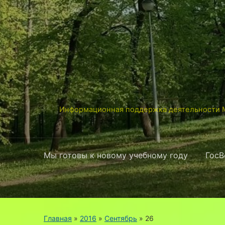
Информационная поддержка деятельности М
Мы готовы к новому учебному году
ГосВ
Главная
»
2016
»
Сентябрь
»
26