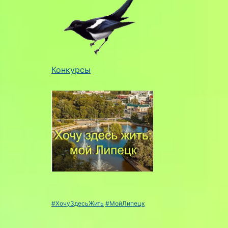
Конкурсы
#ХочуЗдесьЖить
#МойЛипецк