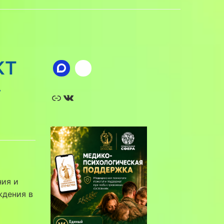
КТ
»
Ссылка
ВКонтакте
ния и
ждения в