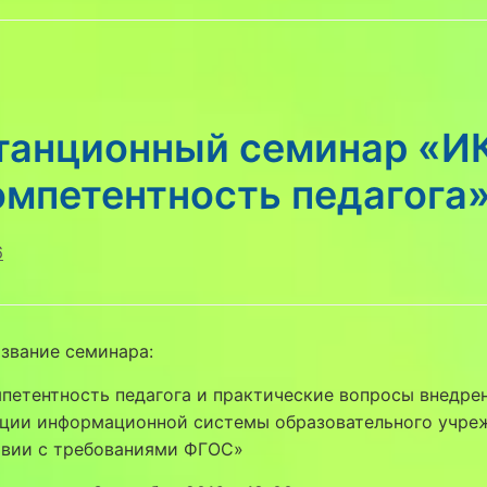
танционный семинар «И
омпетентность педагога
6
звание семинара:
петентность педагога и практические вопросы внедре
ации информационной системы образовательного учре
твии с требованиями ФГОС»