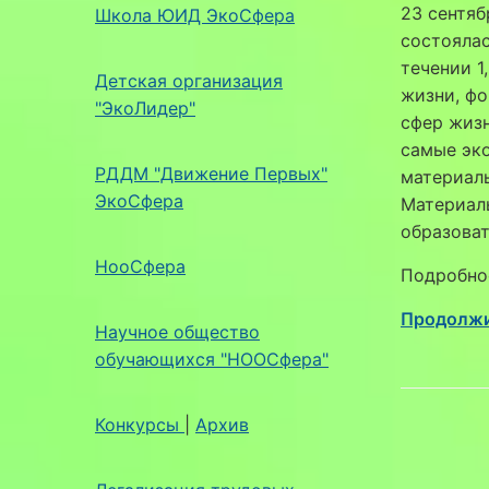
23 сентяб
Школа ЮИД ЭкоСфера
состояла
течении 1
Детская организация
жизни, ф
"ЭкоЛидер"
сфер жизн
самые эко
РДДМ "Движение Первых"
материалы
ЭкоСфера
Материалы
образоват
НооСфера
Подробно
Продолжи
Научное общество
обучающихся "НООСфера"
Конкурсы
|
Архив