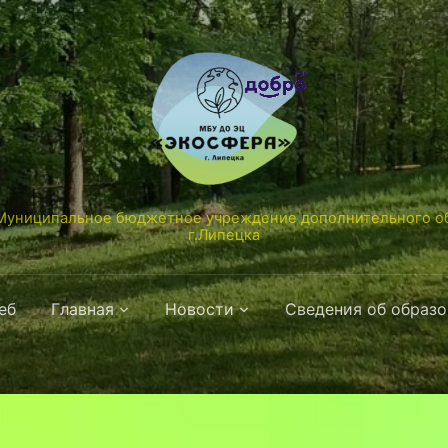
униципальное бюджетное учреждение дополнительного об
г.Липецка
еб
Главная
Новости
Сведения об образ