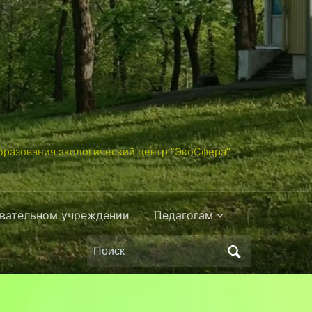
разования экологический центр "ЭкоСфера"
овательном учреждении
Педагогам
Поиск
по: