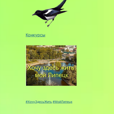
Конкурсы
#ХочуЗдесьЖить
#МойЛипецк