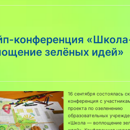
йп-конференция «Школа
лощение зелёных идей»
16 сентября состоялась с
конференция с участника
проекта по озеленению
образовательных учрежд
«Школа — воплощение зе
идей». Конференция носи