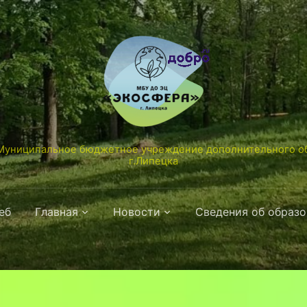
униципальное бюджетное учреждение дополнительного об
г.Липецка
еб
Главная
Новости
Сведения об образ