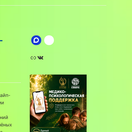
-
Ссылка
ВКонтакте
кайп-
ми
ений
лёных
ла