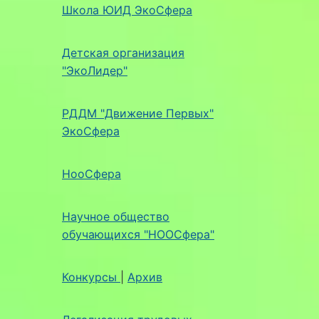
Школа ЮИД ЭкоСфера
Детская организация
"ЭкоЛидер"
РДДМ "Движение Первых"
ЭкоСфера
НооСфера
Научное общество
обучающихся "НООСфера"
Конкурсы
|
Архив