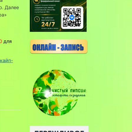
р. Далее
ра»
00
для
кайп-