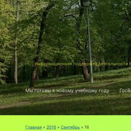
Информационная поддержка деятельности М
Мы готовы к новому учебному году
ГосВ
Главная
»
2016
»
Сентябрь
»
16