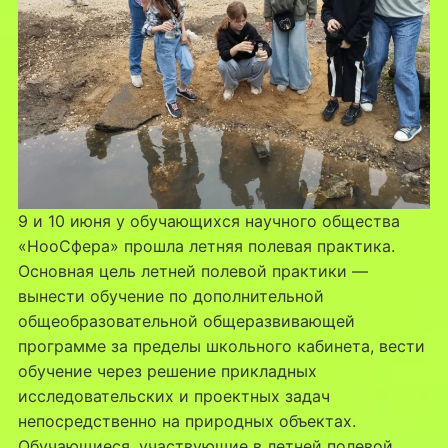
9 и 10 июня у обучающихся научного общества
«НооСфера» прошла летняя полевая практика.
Основная цель летней полевой практики —
вынести обучение по дополнительной
общеобразовательной общеразвивающей
программе за пределы школьного кабинета, вести
обучение через решение прикладных
исследовательских и проектных задач
непосредственно на природных объектах.
Обучающиеся, участвующие в летней полевой