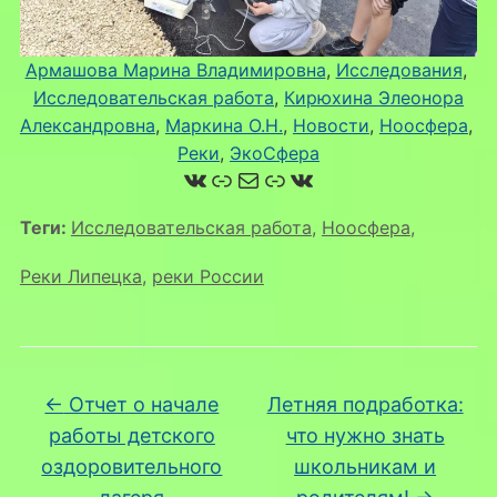
Армашова Марина Владимировна
, 
Исследования
, 
Исследовательская работа
, 
Кирюхина Элеонора
Александровна
, 
Маркина О.Н.
, 
Новости
, 
Ноосфера
, 
Реки
, 
ЭкоСфера
ВКонтакте
Ссылка
Почта
Ссылка
ВКонтакте
Теги:
Исследовательская работа
,
Ноосфера
,
Реки Липецка
,
реки России
←
Отчет о начале
Летняя подработка:
работы детского
что нужно знать
оздоровительного
школьникам и