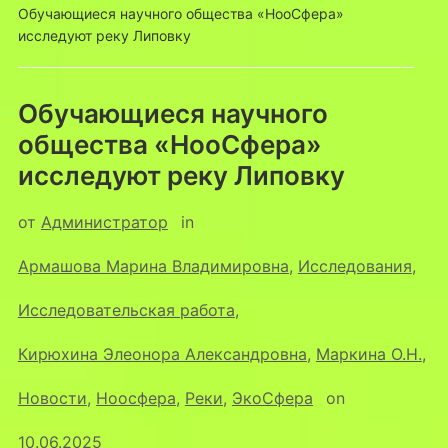
Обучающиеся научного общества «НооСфера»
исследуют реку Липовку
Обучающиеся научного
общества «НооСфера»
исследуют реку Липовку
от
Администратор
in
Армашова Марина Владимировна
,
Исследования
,
Исследовательская работа
,
Кирюхина Элеонора Александровна
,
Маркина О.Н.
,
Новости
,
Ноосфера
,
Реки
,
ЭкоСфера
on
10.06.2025