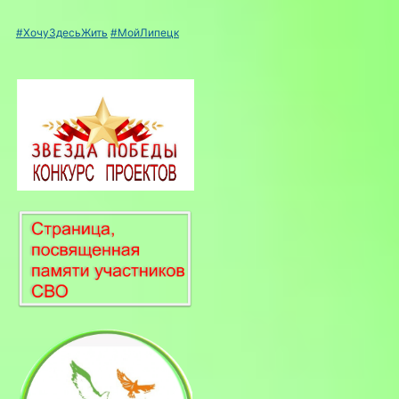
#ХочуЗдесьЖить
#МойЛипецк