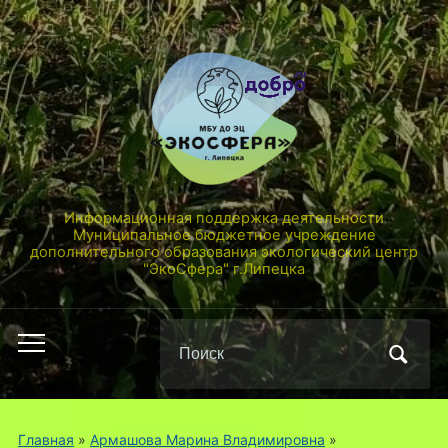
Информационная поддержка деятельности
Муниципальное бюджетное учреждение
дополнительного образования экологический центр
"ЭкоСфера" г.Липецка
Поиск
Переключить
по:
мобильное
меню
Главная
»
Армашова Марина Владимировна
»