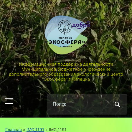
Информационная поддержка деятельности
Муниципальное бюджетное учреждение
дополнительного образования экологический центр
"ЭкоСфера" г.Липецка
Поиск
Переключить
по:
мобильное
меню
Главная
»
IMG_1191
»
IMG_1191