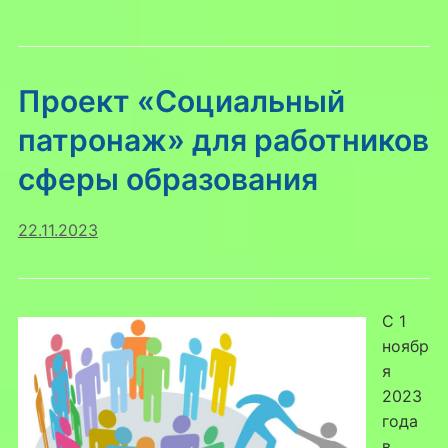
Проект «Социальный
патронаж» для работников
сферы образования
22.11.2023
С 1
ноябр
я
2023
года
в