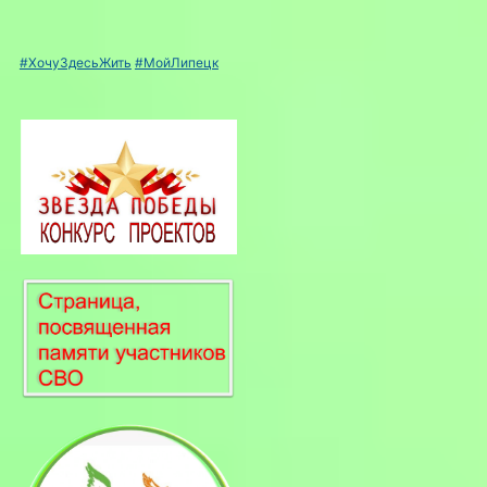
#ХочуЗдесьЖить
#МойЛипецк