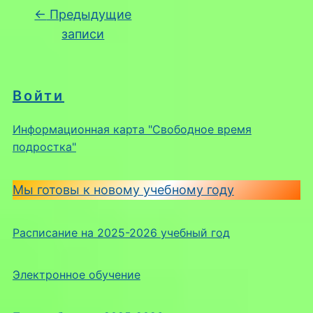
Навигация по записям
←
Предыдущие
записи
Войти
Информационная карта "Свободное время
подростка"
Мы готовы к новому учебному году
Расписание на 2025-2026 учебный год
Электронное обучение