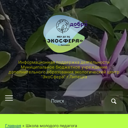
Информационная поддержка деятельности
Муниципальное бюджетное учреждение
дополнительного образования экологический центр
"ЭкоСфера" г.Липецка
Поиск
Переключить
по:
мобильное
меню
Главная
» Школа молодого педагога