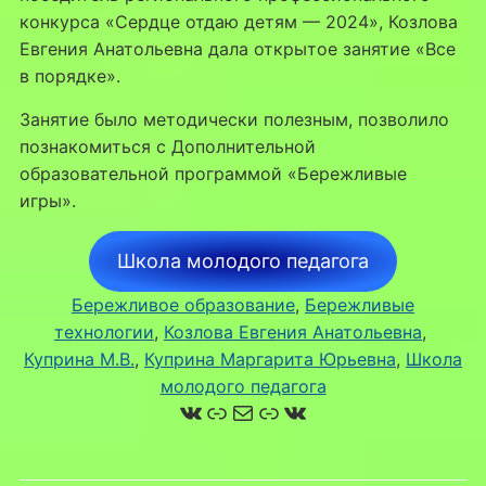
конкурса «Сердце отдаю детям — 2024», Козлова
Евгения Анатольевна дала открытое занятие «Все
в порядке».
Занятие было методически полезным, позволило
познакомиться с Дополнительной
образовательной программой «Бережливые
игры».
Школа молодого педагога
Бережливое образование
, 
Бережливые
технологии
, 
Козлова Евгения Анатольевна
, 
Куприна М.В.
, 
Куприна Маргарита Юрьевна
, 
Школа
молодого педагога
ВКонтакте
Ссылка
Почта
Ссылка
ВКонтакте