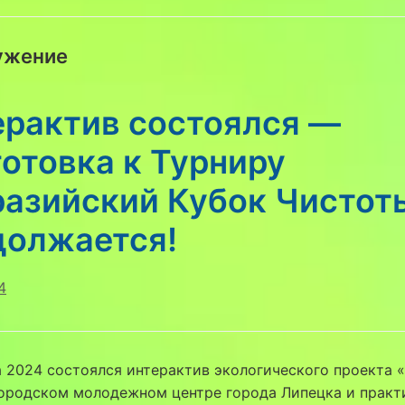
ужение
ерактив состоялся —
отовка к Турниру
разийский Кубок Чистот
должается!
4
а 2024 состоялся интерактив экологического проекта 
Городском молодежном центре города Липецка и практ