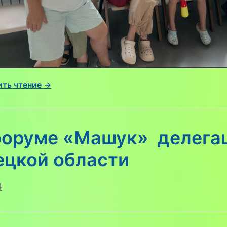
ть чтение →
форуме «Машук» делега
ецкой области
4