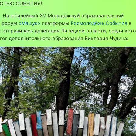
АСТЬЮ СОБЫТИЯ!
На юбилейный XV Молодёжный образовательный
форум
«Машук»
платформы
Росмолодёжь.События
в
 отправилась делегация Липецкой области, среди кот
гог дополнительного образования Виктория Чудина: