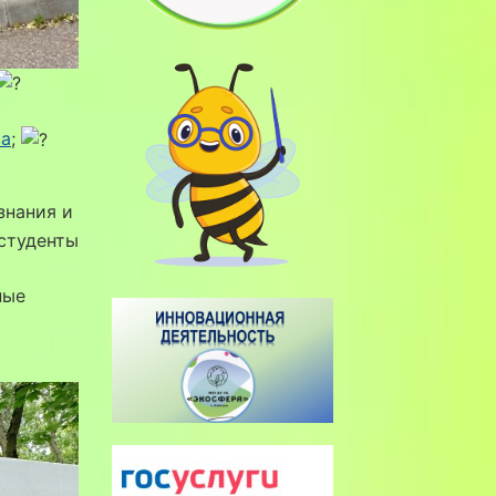
ва
;
знания и
студенты
ные