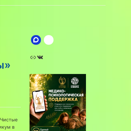
Ссылка
ВКонтакте
ы»
«Чистые
икум в