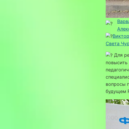
Варв
Алек
Виктор
Света Чу
Для ре
повысить 
педагогич
специали
вопросы п
будущем 