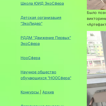
Школа ЮИД ЭкоСфера
Было позн
Детская организация
викторины
"ЭкоЛидер"
«Артефак
РДДМ "Движение Первых"
ЭкоСфера
НооСфера
Научное общество
обучающихся "НООСфера"
Конкурсы
|
Архив