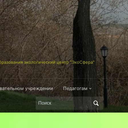
разования экологический центр "ЭкоСфера"
овательном учреждении
Педагогам
Поиск
по: