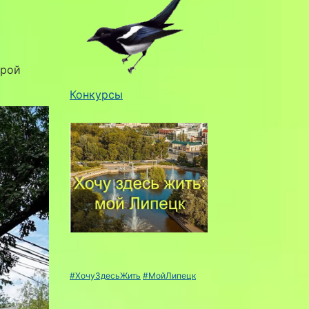
орой
Конкурсы
#ХочуЗдесьЖить
#МойЛипецк