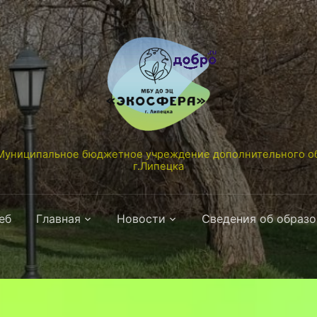
униципальное бюджетное учреждение дополнительного об
г.Липецка
еб
Главная
Новости
Сведения об образ