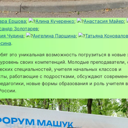
ара Ершова
;
Aлина Кучеренко
;
Aнастасия Майер
;
сандр Золотарев
;
ия Чудина
;
Ангелина Паршина
;
Татьяна Коновало
рсина
.
бят это уникальная возможность погрузиться в новые 
уровень своих компетенций. Молодые преподаватели, 
еских специальностей, учителя начальных классов и
сты, работающие с подростками, обсуждают современ
едагогики, новые формы образования и роль учителя в
России.