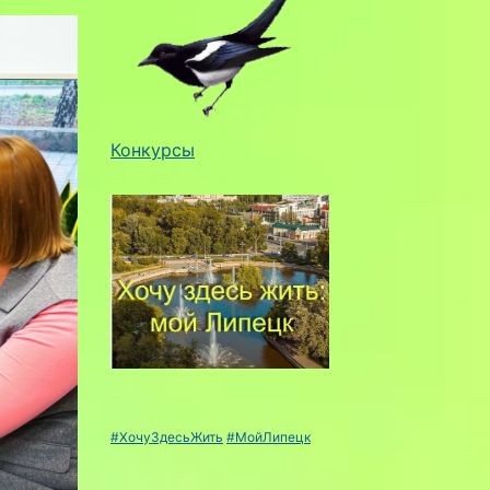
Конкурсы
#ХочуЗдесьЖить
#МойЛипецк