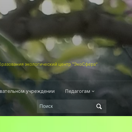
разования экологический центр "ЭкоСфера"
овательном учреждении
Педагогам
Поиск
по: