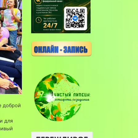
е доброй
и для
ливый