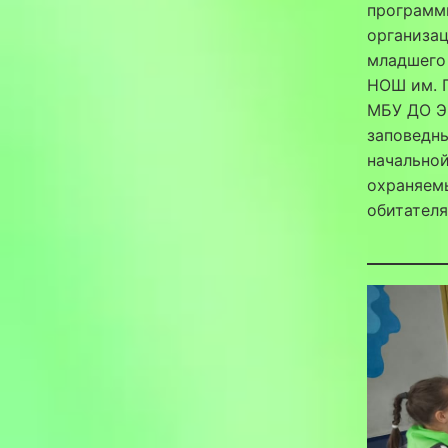
программ
организац
младшего
НОШ им. Г
МБУ ДО Э
заповедны
начальной
охраняем
обитател