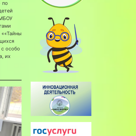
 по
детей
 МБОУ
огами
 ««Тайны
ащихся
 с особо
, их