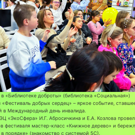
 в «Библиотеке доброты» (библиотека «Социальная»)
 «Фестиваль добрых сердец» – яркое событие, ставше
й в Международный день инвалида.
ЭЦ «ЭкоСфера» И.Г. Абросичкина и Е.А. Козлова провел
ов фестиваля мастер-класс «Книжное дерево» и береж
 в порядке» (знакомство с системой 5С).