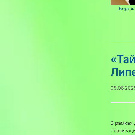
Береж
«Та
Лип
05.06.202
В рамках 
реализац