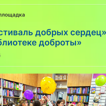
 площадка
стиваль добрых сердец»
блиотеке доброты»
5