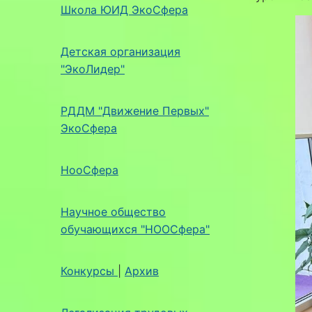
Школа ЮИД ЭкоСфера
Детская организация
"ЭкоЛидер"
РДДМ "Движение Первых"
ЭкоСфера
НооСфера
Научное общество
обучающихся "НООСфера"
Конкурсы
|
Архив