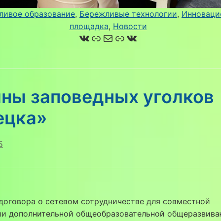
ливое образование
, 
Бережливые технологии
, 
Инноваци
площадка
, 
Новости
ВКонтакте
Ссылка
Почта
Ссылка
ВКонтакте
йны заповедных уголков
ецка»
5
договора о сетевом сотрудничестве для совместной
ии дополнительной общеобразовательной общеразвив