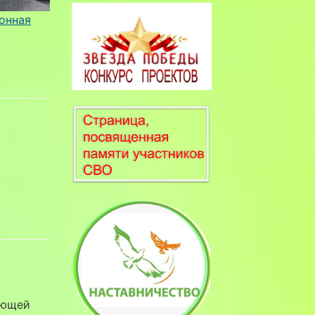
онная
ающей